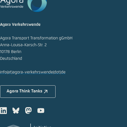
Agora Verkehrswende
Agora Transport Transformation gGmbH
Anna-Louisa-Karsch-Str. 2
10178 Berlin
Deutschland
info
(at)
agora-verkehrswende
(dot)
de
Agora Think Tanks
LinkedIn
Bluesky
Mastodon
Youtube