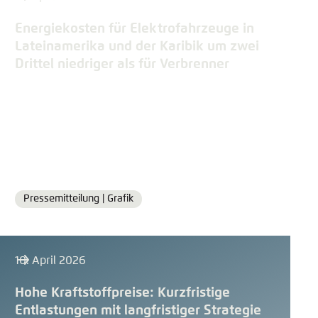
Einstellung für diese Webseite im Browser
Energiekosten für Elektrofahrzeuge in
speichern
Lateinamerika und der Karibik um zwei
Übernehmen
Drittel niedriger als für Verbrenner
Pressemitteilung |
Grafik
Format
10. April 2026
Hohe Kraftstoffpreise: Kurzfristige
Entlastungen mit langfristiger Strategie