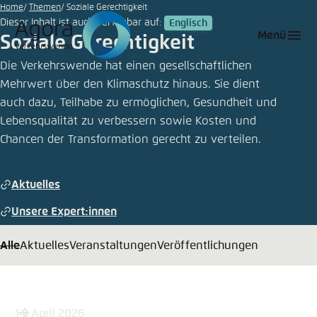
© da-
Zum
Home
Themen
Soziale Gerechtigkeit
kuk/iStock
Dieser Inhalt ist auch verfügbar auf:
Englisch
Hauptinhalt
Login
Sprache auswählen
Agora Think Tanks
Erscheinungsbild der Webseite
Menü
Soziale Gerechtigkeit
gehen
Melden Sie sich an um ..., ... und ... zu verwalten.
Diese Webseite passt ihr Farbschema basierend
Die Verkehrswende hat einen gesellschaftlichen
auf Ihren Einstellungen an. Wählen Sie aus,
Mehrwert über den Klimaschutz hinaus. Sie dient
Deutsch
welches Farbschema Sie für diese Webseite
auch dazu, Teilhabe zu ermöglichen, Gesundheit und
Benutzername
*
verwenden möchten.
Lebensqualität zu verbessern sowie Kosten und
Chancen der Transformation gerecht zu verteilen.
Englisch
Close
Hell
Passwort
*
Passwort vergessen?
Aktuelles
Unsere Expert:innen
Dunkel
Alle
Aktuelles
Veranstaltungen
Veröffentlichungen
Automatisch
Abbrechen
Noch kein Benutzerkonto?
Anmelden
14. April 2026