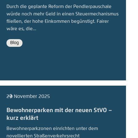
Durch die geplante Reform der Pendlerpauschale
Einstellung für diese Webseite im Browser
würde noch mehr Geld in einen Steuermechanismus
In die Zwischenablage kopieren
speichern
fließen, der hohe Einkommen begünstigt. Fairer
Übernehmen
wäre es, die...
E-Mail
Blog
Format
27. November 2025
Bewohnerparken mit der neuen StVO –
kurz erklärt
Bewohnerparkzonen einrichten unter dem
novellierten Straßenverkehrsrecht