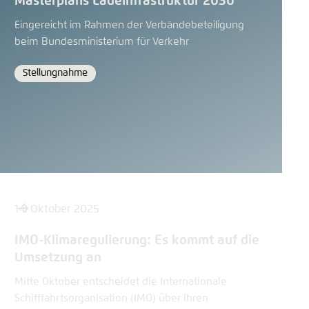
Masterplans Ladeinfrastruktur 2030
Eingereicht im Rahmen der Verbändebeteiligung
beim Bundesministerium für Verkehr
Stellungnahme
Format
14. Oktober 2025
IMO-Klimaregulierung: Es kommt auf die
Umsetzung an
Mitte Oktober entscheidet die Internationale
Schifffahrtsorganisation (IMO) über ihren