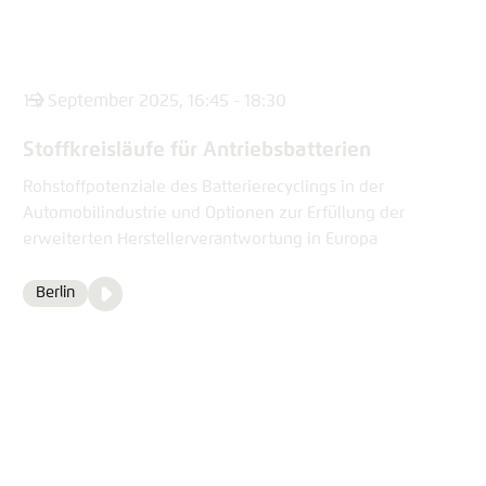
Einstellung für diese Webseite im Browser
In die Zwischenablage kopieren
speichern
Übernehmen
15. September 2025, 16:45 - 18:30
E-Mail
Stoffkreisläufe für Antriebsbatterien
Rohstoffpotenziale des Batterierecyclings in der
Automobilindustrie und Optionen zur Erfüllung der
erweiterten Herstellerverantwortung in Europa
Video
Berlin
Ort
Media
content