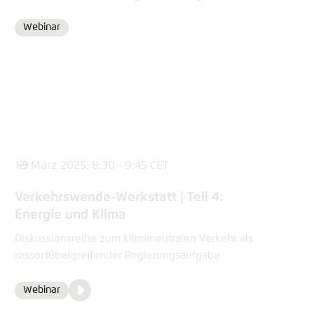
Webinar
Format
12. März 2025, 8:30 - 9:45 CET
Verkehrswende-Werkstatt | Teil 4:
Energie und Klima
Diskussionsreihe zum klimaneutralen Verkehr als
ressortübergreifender Regierungsaufgabe
Video
Webinar
Format
Media