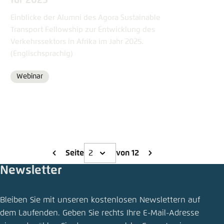
für 2025
Einblicke der Alumni des Agora Sustainable
Transport Fellowship zur Entwicklung des
Verkehrssektors in Afrika im Jahr 2025.
(Englischsprachig)
Webinar
Format
Seite
von 12
Newsletter
Bleiben Sie mit unseren kostenlosen Newslettern auf
dem Laufenden. Geben Sie rechts Ihre E-Mail-Adresse