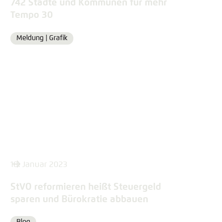
742 Städte und Kommunen für mehr
Tempo 30
Meldung |
Grafik
Format
18. Januar 2023
StVO reformieren heißt Steuergeld
sparen und Bürokratie abbauen