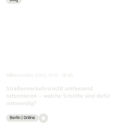
Blog
Format
8. November 2022, 17:15 - 18:45
Straßenverkehrsrecht umfassend
reformieren – welche Schritte sind dafür
notwendig?
Video
Berlin | Online
Location
Media
content