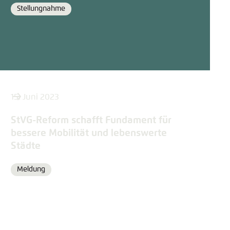
Stellungnahme
Format
15. Juni 2023
StVG-Reform schafft Fundament für
bessere Mobilität und lebenswerte
Städte
Meldung
Format