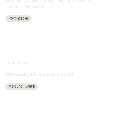
Gesundheit, Umwelt- und Klimaschutz sowie für
bessere städtebauliche...
Politikpapier
Format
20. Juni 2022
199 Städte für mehr Tempo 30
Meldung |
Grafik
Format