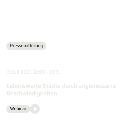
Pressemitteilung
Format
6. Juli 2021, 12:00 - 13:15
Lebenswerte Städte durch angemessene
Geschwindigkeiten
Video
Webinar
Format
Media
content