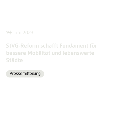
15. Juni 2023
StVG-Reform schafft Fundament für
bessere Mobilität und lebenswerte
Städte
Pressemitteilung
Format