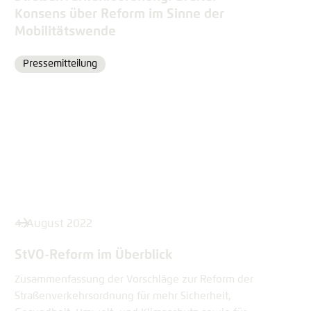
Konsens über Reform im Sinne der
Mobilitätswende
Pressemitteilung
Format
4. August 2022
StVO-Reform im Überblick
Zusammenfassung der Vorschläge zur Reform der
Straßenverkehrsordnung für mehr Sicherheit,