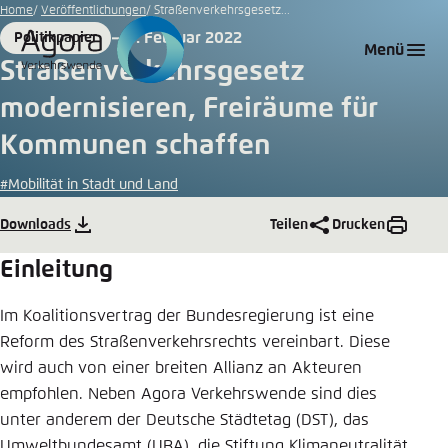
Zum
Home
Veröffentlichungen
Straßenverkehrsgesetz...
Hauptinhalt
15. Februar 2022
Politikpapier
Login
Sprache auswählen
Agora Think Tanks
Erscheinungsbild der Webseite
Format
Date
Menü
gehen
Straßenverkehrsgesetz
Melden Sie sich an um ..., ... und ... zu verwalten.
Diese Webseite passt ihr Farbschema basierend
modernisieren, Freiräume für
auf Ihren Einstellungen an. Wählen Sie aus,
Deutsch
welches Farbschema Sie für diese Webseite
Kommunen schaffen
Benutzername
*
verwenden möchten.
#Mobilität in Stadt und Land
Englisch
Close
Downloads
Teilen
Drucken
Hell
Passwort
*
Passwort vergessen?
Einleitung
Dunkel
Im Koalitionsvertrag der Bundesregierung ist eine
Reform des Straßenverkehrsrechts vereinbart. Diese
wird auch von einer breiten Allianz an Akteuren
Automatisch
Abbrechen
Noch kein Benutzerkonto?
empfohlen. Neben Agora Verkehrswende sind dies
unter anderem der Deutsche Städtetag (DST), das
Anmelden
Umweltbundesamt (UBA), die Stiftung Klimaneutralität