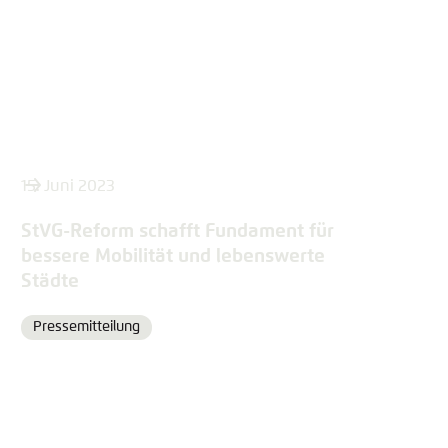
15. Juni 2023
StVG-Reform schafft Fundament für
bessere Mobilität und lebenswerte
Städte
Pressemitteilung
Format