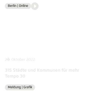
Video
Berlin | Online
Location
Media
content
26. Oktober 2022
315 Städte und Kommunen für mehr
Tempo 30
Meldung |
Grafik
Format