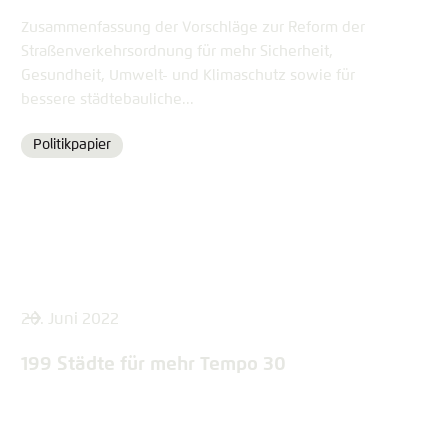
Zusammenfassung der Vorschläge zur Reform der
Straßenverkehrsordnung für mehr Sicherheit,
Gesundheit, Umwelt- und Klimaschutz sowie für
bessere städtebauliche...
Politikpapier
Format
20. Juni 2022
199 Städte für mehr Tempo 30