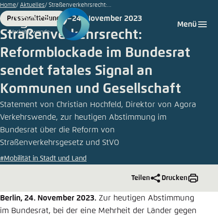
Zum
Home
Aktuelles
Straßenverkehrsrecht:...
Hauptinhalt
24. November 2023
Pressemitteilung
Login
Sprache auswählen
Agora Think Tanks
Erscheinungsbild der Webseite
Format
Date
Menü
gehen
Straßenverkehrsrecht:
Melden Sie sich an um ..., ... und ... zu verwalten.
Diese Webseite passt ihr Farbschema basierend
Reformblockade im Bundesrat
auf Ihren Einstellungen an. Wählen Sie aus,
Deutsch
welches Farbschema Sie für diese Webseite
sendet fatales Signal an
Benutzername
*
verwenden möchten.
Kommunen und Gesellschaft
Englisch
Close
Statement von Christian Hochfeld, Direktor von Agora
Verkehrswende, zur heutigen Abstimmung im
Hell
Passwort
*
Passwort vergessen?
Bundesrat über die Reform von
Straßenverkehrsgesetz und StVO
Dunkel
#Mobilität in Stadt und Land
Teilen
Drucken
Automatisch
Abbrechen
Noch kein Benutzerkonto?
Berlin, 24. November 2023.
Zur heutigen Abstimmung
im Bundesrat, bei der eine Mehrheit der Länder gegen
Anmelden