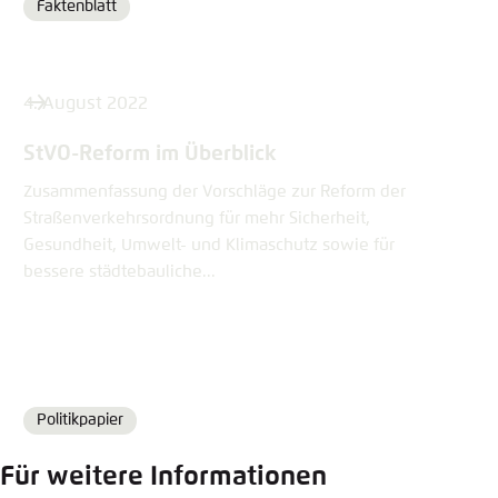
Faktenblatt
Format
4. August 2022
StVO-Reform im Überblick
Zusammenfassung der Vorschläge zur Reform der
Straßenverkehrsordnung für mehr Sicherheit,
Gesundheit, Umwelt- und Klimaschutz sowie für
bessere städtebauliche...
Politikpapier
Format
Für weitere Informationen