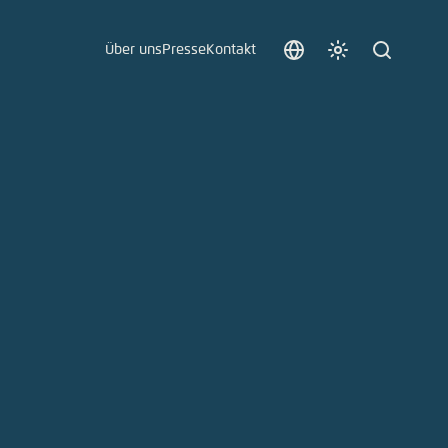
Über uns
Presse
Kontakt
Sprache
Farbschema
Suche
auswählen
anpassen
 an.
n
t vergessen?
sch