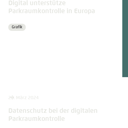
Digital unterstütze
Parkraumkontrolle in Europa
Grafik
Format
20. März 2024
Datenschutz bei der digitalen
Parkraumkontrolle