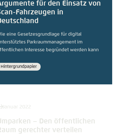
Argumente für den Einsatz von
Scan-Fahrzeugen in
Deutschland
ie eine Gesetzesgrundlage für digital
nterstütztes Parkraummanagement im
ffentlichen Interesse begründet werden kann
Hintergrundpapier
Format
. Januar 2022
Umparken – Den öffentlichen
Raum gerechter verteilen