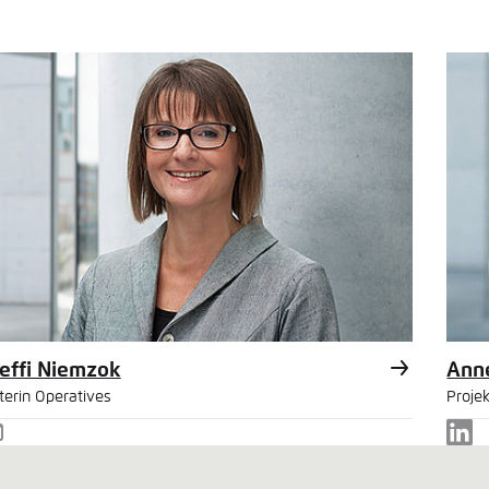
effi Niemzok
Anne
terin Operatives
Projek
-
Lin
ail