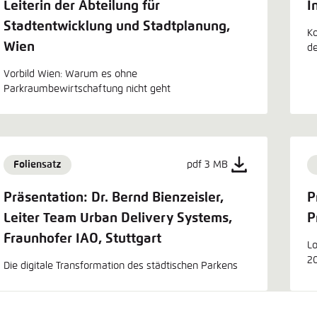
Leiterin der Abteilung für
I
Stadtentwicklung und Stadtplanung,
K
Wien
de
Vorbild Wien: Warum es ohne
Parkraumbewirtschaftung nicht geht
Foliensatz
pdf 3 MB
Präsentation: Dr. Bernd Bienzeisler,
P
Leiter Team Urban Delivery Systems,
P
Fraunhofer IAO, Stuttgart
Lo
2
Die digitale Transformation des städtischen Parkens