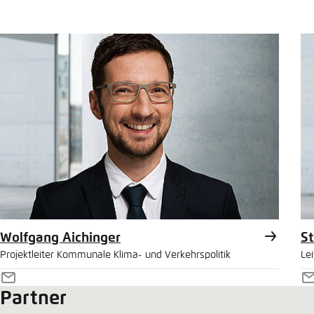
Wolfgang Aichinger
St
Projektleiter Kommunale Klima- und Verkehrspolitik
Lei
E-
E
Partner
Mail
M