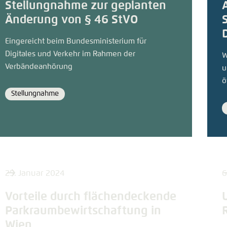
Stellungnahme zur geplanten
Änderung von § 46 StVO
Eingereicht beim Bundesministerium für
Digitales und Verkehr im Rahmen der
W
Verbändeanhörung
u
ö
Stellungnahme
Format
25. Januar 2024
6
Vorteile durch flächendeckende
Parkraumbewirtschaftung in
Wien