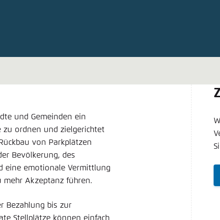
Noch kein Benutzerkonto?
A
tellung für diese Webseite im Browser speichern
Übe
ädte und Gemeinden ein
W
 zu ordnen und zielgerichtet
V
 Rückbau von Parkplätzen
S
der Bevölkerung, des
d eine emotionale Vermittlung
 mehr Akzeptanz führen.
er Bezahlung bis zur
ate Stellplätze können einfach