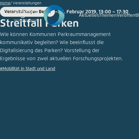
Zum
Home
Veranstaltungen
Hauptinhalt
26. Februar 2019, 13:00 – 17:30
Veranstaltungen Berlin
Place
Date
Aktuelles
Themen
Veröffent
Login
Sprache
Agora T
Erschei
gehen
Streitfall Parken
Melden Sie s
Diese Webse
Wie können Kommunen Parkraummanagement
Wählen Sie
kommunikativ begleiten? Wie beeinflusst die
möchten.
Digitalisierung das Parken? Vorstellung der
Deutsch
Ergebnisse von zwei aktuellen Forschungsprojekten.
Benutzern
Close
#Mobilität in Stadt und Land
Passwort
*
Hell