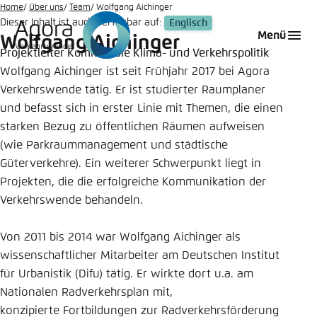
Zum
Home
Über uns
Team
Wolfgang Aichinger
Dieser Inhalt ist auch verfügbar auf:
Englisch
Hauptinhalt
Login
Sprache auswählen
Agora Think Tanks
Erscheinungsbild der Webseite
Menü
Wolfgang Aichinger
gehen
Projektleiter Kommunale Klima- und Verkehrspolitik
Melden Sie sich an um ..., ... und ... zu verwalten.
Diese Webseite passt ihr Farbschema basierend
Wolfgang Aichinger ist seit Frühjahr 2017 bei Agora
auf Ihren Einstellungen an. Wählen Sie aus,
Deutsch
Verkehrswende tätig. Er ist studierter Raumplaner
welches Farbschema Sie für diese Webseite
Benutzername
*
verwenden möchten.
und befasst sich in erster Linie mit Themen, die einen
starken Bezug zu öffentlichen Räumen aufweisen
Englisch
Close
(wie Parkraummanagement und städtische
Güterverkehre). Ein weiterer Schwerpunkt liegt in
Hell
Passwort
*
Projekten, die die erfolgreiche Kommunikation der
Passwort vergessen?
Verkehrswende behandeln.
Dunkel
Von 2011 bis 2014 war Wolfgang Aichinger als
wissenschaftlicher Mitarbeiter am Deutschen Institut
für Urbanistik (Difu) tätig. Er wirkte dort u.a. am
Automatisch
Abbrechen
Noch kein Benutzerkonto?
Nationalen Radverkehrsplan mit,
Anmelden
konzipierte Fortbildungen zur Radverkehrsförderung