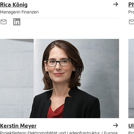
Rica König
Ph
Managerin Finanzen
Pro
E-
LinkedIn
E
Mail
M
Kerstin Meyer
Ul
Projektleiterin Elektromobilität und Ladeinfrastruktur / Europa
Pro