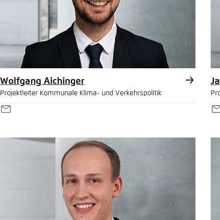
Abbrechen
Eins
In die 
kopiere
Wolfgang Aichinger
Ja
Projektleiter Kommunale Klima- und Verkehrspolitik
Pro
E-
E
Mail
M