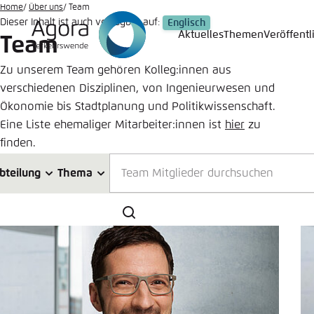
Zum
Home
Über uns
Team
Dieser Inhalt ist auch verfügbar auf:
Englisch
Hauptinhalt
Aktuelles
Themen
Veröffent
Team
Login
Sprache
Agora T
Erschei
gehen
Zu unserem Team gehören Kolleg:innen aus
Melden Sie s
Diese Webse
verschiedenen Disziplinen, von Ingenieurwesen und
Wählen Sie
Ökonomie bis Stadtplanung und Politikwissenschaft.
möchten.
Deutsch
Eine Liste ehemaliger Mitarbeiter:innen ist
hier
zu
Benutzern
Close
finden.
bteilung
Thema
Teilen
Passwort
*
Suchen
Team
Schliess
Hell
LinkedI