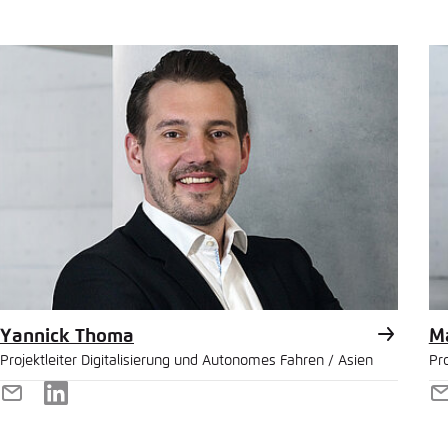
Mail
M
Yannick Thoma
M
Projektleiter Digitalisierung und Autonomes Fahren / Asien
Pro
E-
LinkedIn
E
Mail
M