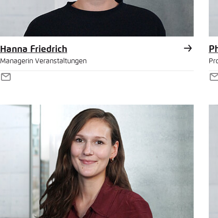
Hanna Friedrich
Ph
Managerin Veranstaltungen
Pro
E-
E
Mail
M