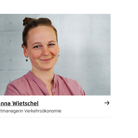
l
anna Wietschel
ktmanagerin Verkehrsökonomie
l