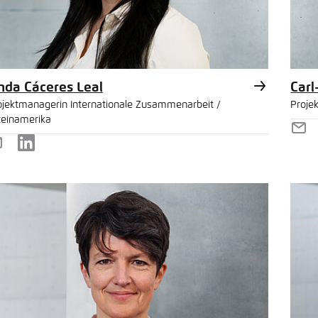
nda Cáceres Leal
Carl
ojektmanagerin Internationale Zusammenarbeit /
Proje
teinamerika
E-
-
LinkedIn
Mai
ail