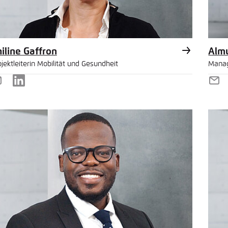
iline Gaffron
Alm
jektleiterin Mobilität und Gesundheit
Manag
-
LinkedIn
E-
ail
Mai