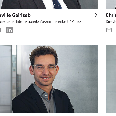
ville Geiriseb
Chri
ojektleiter Internationale Zusammenarbeit / Afrika
Direkt
-
LinkedIn
E-
ail
Mai