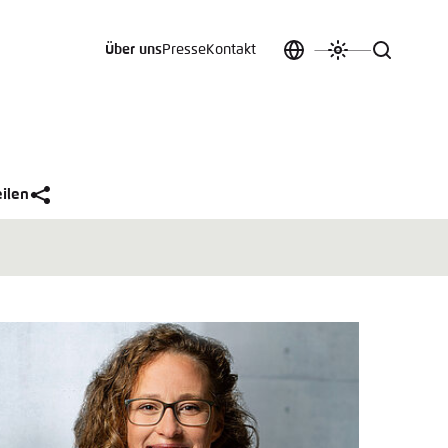
Über uns
Presse
Kontakt
Sprache
Farbschema
Suche
auswählen
anpassen
 an.
n
eilen
t vergessen?
sch