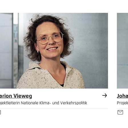
ail
Mai
arion Vieweg
Joh
jektleiterin Nationale Klima- und Verkehrspolitik
Proje
-
E-
ail
Mai