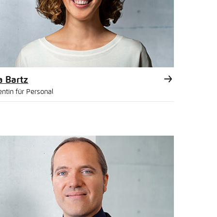
nmelden
rnehmen
a Bartz
entin für Personal
l