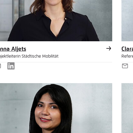
Noch kein Benutzerkonto?
A
tellung für diese Webseite im Browser speichern
Übe
Zwischenablage
E-Mail
n
nna Aljets
Clar
jektleiterin Städtische Mobilität
Refer
-
LinkedIn
E-
ail
Mai