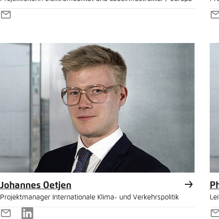
E-
E
Mail
M
Johannes Oetjen
Ph
Projektmanager Internationale Klima- und Verkehrspolitik
Le
E-
LinkedIn
E