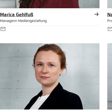
Marica Gehlfuß
Na
Managerin Mediengestaltung
Pr
E-
E
Mail
M