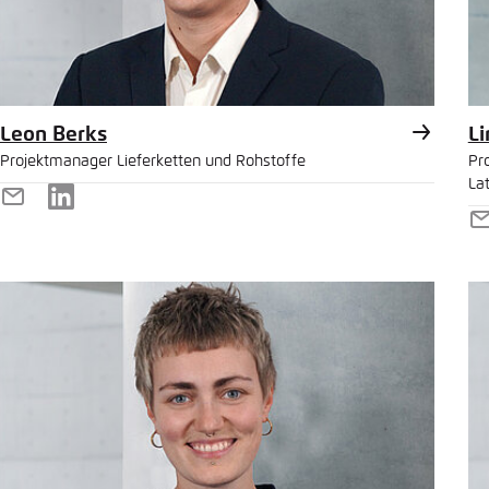
Leon Berks
Li
Projektmanager Lieferketten und Rohstoffe
Pr
La
E-
LinkedIn
E
Mail
M