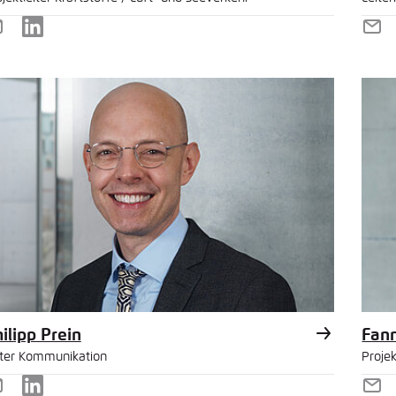
-
LinkedIn
E-
ail
Mai
ilipp Prein
Fann
iter Kommunikation
Projek
-
LinkedIn
E-