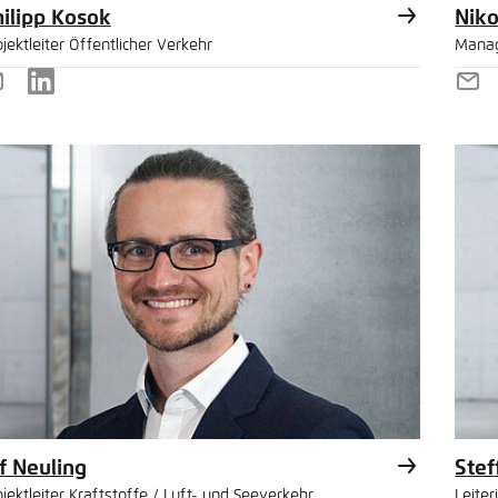
ilipp Kosok
Niko
jektleiter Öffentlicher Verkehr
Manag
-
LinkedIn
E-
ail
Mai
f Neuling
Stef
jektleiter Kraftstoffe / Luft- und Seeverkehr
Leiter