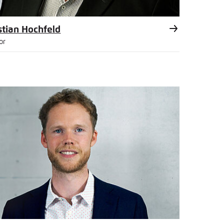
stian Hochfeld
or
l