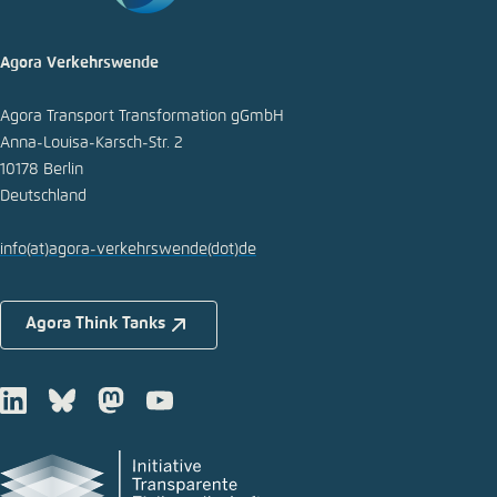
Agora Verkehrswende
Agora Transport Transformation gGmbH
Anna-Louisa-Karsch-Str. 2
10178 Berlin
Deutschland
info
(at)
agora-verkehrswende
(dot)
de
Agora Think Tanks
LinkedIn
Bluesky
Mastodon
Youtube