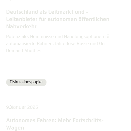
Deutschland als Leitmarkt und ­
Leitanbieter für autonomen ­öffentlichen
Nahverkehr
Potenziale, Hemmnisse und Handlungsoptionen für
automatisierte Bahnen, fahrerlose Busse und On-
Demand-Shuttles
Diskussionspapier
Format
9. Januar 2025
Autonomes Fahren: Mehr Fortschritts-
Wagen