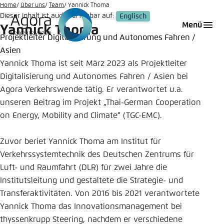
Zum
Home
Über uns
Team
Yannick Thoma
Dieser Inhalt ist auch verfügbar auf:
Englisch
Hauptinhalt
Login
Sprache auswählen
Agora Think Tanks
Erscheinungsbild der Webseite
Menü
Yannick Thoma
gehen
Projektleiter Digitalisierung und Autonomes Fahren /
Melden Sie sich an um ..., ... und ... zu verwalten.
Diese Webseite passt ihr Farbschema basierend
Asien
auf Ihren Einstellungen an. Wählen Sie aus,
Deutsch
Yannick Thoma ist seit März 2023 als Projektleiter
welches Farbschema Sie für diese Webseite
Benutzername
*
verwenden möchten.
Digitalisierung und Autonomes Fahren / Asien bei
Agora Verkehrswende tätig. Er verantwortet u.a.
Englisch
Close
unseren Beitrag im Projekt „Thai-German Cooperation
on Energy, Mobility and Climate“ (TGC-EMC).
Hell
Passwort
*
Passwort vergessen?
Zuvor beriet Yannick Thoma am Institut für
Verkehrssystemtechnik des Deutschen Zentrums für
Dunkel
Luft- und Raumfahrt (DLR) für zwei Jahre die
Institutsleitung und gestaltete die Strategie- und
Transferaktivitäten. Von 2016 bis 2021 verantwortete
Automatisch
Abbrechen
Noch kein Benutzerkonto?
Yannick Thoma das Innovationsmanagement bei
Anmelden
thyssenkrupp Steering, nachdem er verschiedene