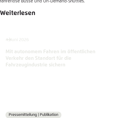
fahrerlose Busse und On-­Demand-Shuttles.
Weiterlesen
4. Juni 2026
Mit autonomem Fahren im öffentlichen
Verkehr den Standort für die
Fahrzeugindustrie sichern
Pressemitteilung |
Publikation
Format