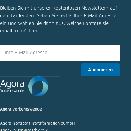
Publikation teilen
Bleiben Sie mit unseren kostenlosen Newslettern auf
Deutschland als Leitmarkt und ­Leitanbieter für
dem Laufenden. Geben Sie rechts Ihre E-Mail-Adresse
autonomen ­öffentlichen Nahverkehr
ein und wählen Sie dann aus, welche Formate sie
Schliessen
erhalten möchten.
LinkedIn
Bluesky
Abonnieren
In die Zwischenablage kopieren
E-Mail
Agora Verkehrswende
Agora Transport Transformation gGmbH
Anna-Louisa-Karsch-Str. 2