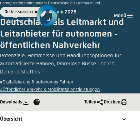
© Thies
Zum
Home
Veröffentlichungen
Deutschland als Leitmarkt und...
Raetzke/HOCHBAHN
Hauptinhalt
4. Juni 2026
Diskussionspapier
Login
Sprache auswählen
Agora Think Tanks
Erscheinungsbild der Webseite
Format
Date
Menü
gehen
Deutschland als Leitmarkt und
Melden Sie sich an um ..., ... und ... zu verwalten.
Diese Webseite passt ihr Farbschema basierend
­Leitanbieter für autonomen ­
auf Ihren Einstellungen an. Wählen Sie aus,
Deutsch
welches Farbschema Sie für diese Webseite
öffentlichen Nahverkehr
Benutzername
*
verwenden möchten.
Potenziale, Hemmnisse und Handlungsoptionen für
Englisch
Close
automatisierte Bahnen, fahrerlose Busse und On-
Demand-Shuttles
Hell
Passwort
*
Passwort vergessen?
#Digitalisierung & autonomes Fahren
#Öffentlicher Verkehr & Mobilitätsdienstleistungen
Dunkel
Downloads
Teilen
Drucken
Grafiken
Übersicht
Automatisch
Abbrechen
Noch kein Benutzerkonto?
Anmelden