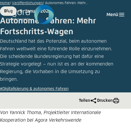
©
Zum
Home
Veröffentlichungen
Autonomes Fahren: Mehr...
iStock/Kinwun
Hauptinhalt
9. Januar 2025
Blog
Login
Sprache auswählen
Agora Think Tanks
Erscheinungsbild der Webseite
Format
Date
Menü
gehen
Autonomes Fahren: Mehr
Melden Sie sich an um ..., ... und ... zu verwalten.
Diese Webseite passt ihr Farbschema basierend
Fortschritts-Wagen
auf Ihren Einstellungen an. Wählen Sie aus,
Deutsch
welches Farbschema Sie für diese Webseite
Deutschland hat das Potenzial, beim autonomen
Benutzername
*
verwenden möchten.
Fahren weltweit eine führende Rolle einzunehmen.
Die scheidende Bundesregierung hat dafür eine
Englisch
Close
Strategie vorgelegt – nun ist es an der kommenden
Hell
Regierung, die Vorhaben in die Umsetzung zu
Passwort
*
Passwort vergessen?
bringen.
#Digitalisierung & autonomes Fahren
Dunkel
Teilen
Drucken
Von Yannick Thoma, Projektleiter Internationale
Automatisch
Abbrechen
Noch kein Benutzerkonto?
Kooperation bei Agora Verkehrswende
Anmelden