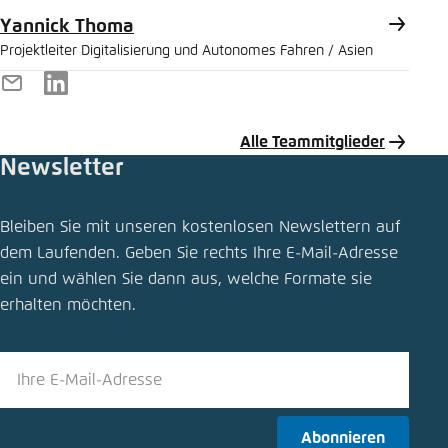
Yannick Thoma
Projektleiter Digitalisierung und Autonomes Fahren / Asien
E-
LinkedIn
Mail
Alle Teammitglieder
Newsletter
Publikation teilen
Bleiben Sie mit unseren kostenlosen Newslettern auf
Autonomes Fahren: Mehr Fortschritts-Wagen
dem Laufenden. Geben Sie rechts Ihre E-Mail-Adresse
ein und wählen Sie dann aus, welche Formate sie
Schliessen
erhalten möchten.
LinkedIn
Bluesky
Abonnieren
In die Zwischenablage kopieren