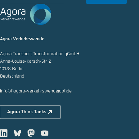
E-Mail
Agora Verkehrswende
Agora Transport Transformation gGmbH
Anna-Louisa-Karsch-Str. 2
10178 Berlin
Deutschland
info
(at)
agora-verkehrswende
(dot)
de
Agora Think Tanks
LinkedIn
Bluesky
Mastodon
Youtube