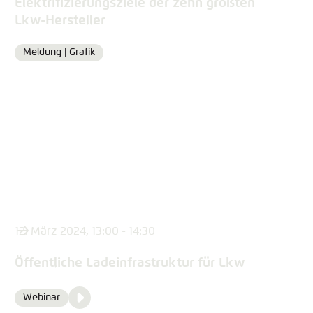
Elektrifizierungsziele der zehn größten
Lkw-Hersteller
Meldung |
Grafik
Format
12. März 2024, 13:00 - 14:30
Öffentliche Ladeinfrastruktur für Lkw
Video
Webinar
Format
Media