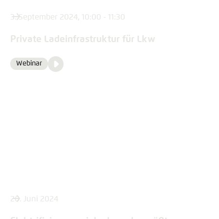
3. September 2024, 10:00 - 11:30
Private Ladeinfrastruktur für Lkw
Video
Webinar
Format
Media
content
26. Juni 2024