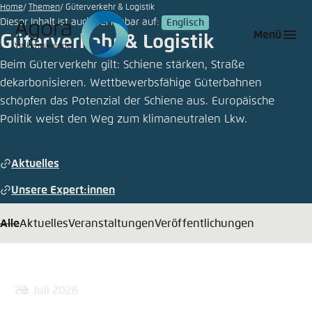
©
Zum
Home
Themen
Güterverkehr & Logistik
ake1150sb/iStock
Dieser Inhalt ist auch verfügbar auf:
Englisch
Hauptinhalt
Login
Sprache auswählen
Agora Think Tanks
Erscheinungsbild der Webseite
Menü
Güterverkehr & Logistik
gehen
Melden Sie sich an um ..., ... und ... zu verwalten.
Diese Webseite passt ihr Farbschema basierend
Beim Güterverkehr gilt: Schiene stärken, Straße
auf Ihren Einstellungen an. Wählen Sie aus,
dekarbonisieren. Wettbewerbsfähige Güterbahnen
Deutsch
welches Farbschema Sie für diese Webseite
schöpfen das Potenzial der Schiene aus. Europäische
Benutzername
*
verwenden möchten.
Politik weist den Weg zum klimaneutralen Lkw.
Englisch
Close
Aktuelles
Hell
Passwort
*
Passwort vergessen?
Unsere Expert:innen
Dunkel
Alle
Aktuelles
Veranstaltungen
Veröffentlichungen
Automatisch
Abbrechen
Noch kein Benutzerkonto?
22. Juli 2026
Anmelden