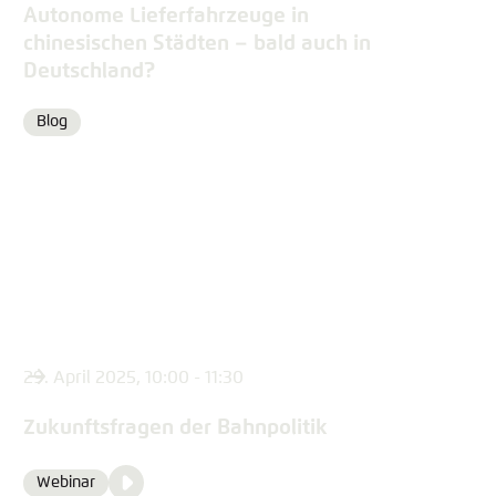
Autonome Lieferfahrzeuge in
Einstellung für diese Webseite im Browser
chinesischen Städten – bald auch in
speichern
Deutschland?
Übernehmen
Blog
Format
29. April 2025, 10:00 - 11:30
Zukunftsfragen der Bahnpolitik
Video
Webinar
Format
Media