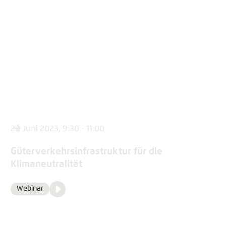
content
27. Juni 2023, 9:30 - 11:00
Güterverkehrsinfrastruktur für die
Klimaneutralität
Video
Webinar
Format
Media
content