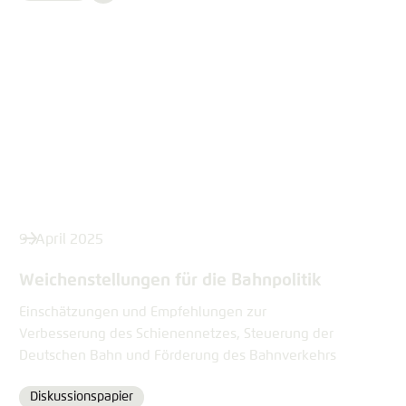
content
9. April 2025
Weichenstellungen für die Bahnpolitik
Einschätzungen und Empfehlungen zur
Verbesserung des Schienennetzes, Steuerung der
Deutschen Bahn und Förderung des Bahnverkehrs
Diskussionspapier
Format