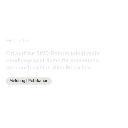
5. Juli 2023
Entwurf zur StVO-Reform bringt mehr
Handlungsspielräume für Kommunen,
aber noch nicht in allen Bereichen
Meldung |
Publikation
Format