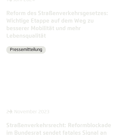
Reform des Straßenverkehrsgesetzes:
Wichtige Etappe auf dem Weg zu
besserer Mobilität und mehr
Lebensqualität
Pressemitteilung
Format
24. November 2023
Straßenverkehrsrecht: Reformblockade
im Bundesrat sendet fatales Signal an