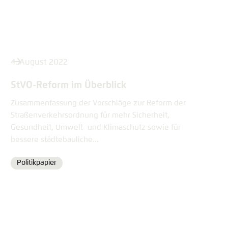
4. August 2022
StVO-Reform im Überblick
Zusammenfassung der Vorschläge zur Reform der
Straßenverkehrsordnung für mehr Sicherheit,
Gesundheit, Umwelt- und Klimaschutz sowie für
bessere städtebauliche...
Politikpapier
Format