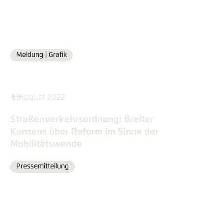
Meldung |
Grafik
Format
4. August 2022
Straßenverkehrsordnung: Breiter
Konsens über Reform im Sinne der
Mobilitätswende
Pressemitteilung
Format