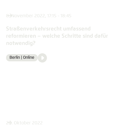
8. November 2022, 17:15 - 18:45
Straßenverkehrsrecht umfassend
reformieren – welche Schritte sind dafür
notwendig?
Video
Berlin | Online
Location
Media
content
26. Oktober 2022