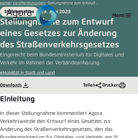
Zum
Home
Veröffentlichungen
Stellungnahme zum Entwurf...
Hauptinhalt
19. Juni 2023
Stellungnahme
Login
Sprache auswählen
Agora Think Tanks
Erscheinungsbild der Webseite
Format
Date
Menü
gehen
Stellungnahme zum Entwurf
Melden Sie sich an um ..., ... und ... zu verwalten.
Diese Webseite passt ihr Farbschema basierend
eines Gesetzes zur Änderung
auf Ihren Einstellungen an. Wählen Sie aus,
Deutsch
welches Farbschema Sie für diese Webseite
des Straßenverkehrsgesetzes
Benutzername
*
verwenden möchten.
Eingereicht beim Bundesministerium für Digitales und
Englisch
Close
Verkehr im Rahmen der Verbändeanhörung
#Mobilität in Stadt und Land
Hell
Passwort
*
Passwort vergessen?
Downloads
Teilen
Drucken
Dunkel
Einleitung
In dieser Stellungnahme kommentiert Agora
Automatisch
Abbrechen
Noch kein Benutzerkonto?
Verkehrswende den Entwurf eines Gesetzes zur
Änderung des Straßenverkehrsgesetzes, den das
Anmelden
Bundesministerium für Digitales und Verkehr am 15.