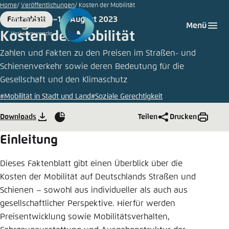
©
Zum
Home
Veröffentlichungen
Kosten der Mobilität
PhotoCase/jock+scott
Hauptinhalt
14. August 2023
Faktenblatt
Login
Sprache auswählen
Agora Think Tanks
Erscheinungsbild der Webseite
Format
Date
Menü
gehen
Kosten der Mobilität
Melden Sie sich an um ..., ... und ... zu verwalten.
Diese Webseite passt ihr Farbschema basierend
Zahlen und Fakten zu den Preisen im Straßen- und
auf Ihren Einstellungen an. Wählen Sie aus,
Deutsch
welches Farbschema Sie für diese Webseite
Schienenverkehr sowie deren Bedeutung für die
Benutzername
*
verwenden möchten.
Gesellschaft und den Klimaschutz
#Mobilität in Stadt und Land
#Soziale Gerechtigkeit
Englisch
Close
Downloads
Teilen
Drucken
Grafiken
Hell
Passwort
*
Passwort vergessen?
Einleitung
Dunkel
Dieses Faktenblatt gibt einen Überblick über die
Kosten der Mobilität auf Deutschlands Straßen und
Schienen – sowohl aus individueller als auch aus
Automatisch
Abbrechen
Noch kein Benutzerkonto?
gesellschaftlicher Perspektive. Hierfür werden
Preisentwicklung sowie Mobilitätsverhalten,
Anmelden