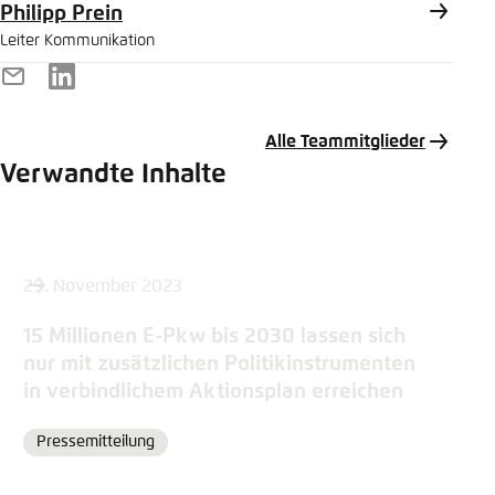
Philipp Prein
Leiter Kommunikation
E-
LinkedIn
Mail
Alle Teammitglieder
Verwandte Inhalte
29. November 2023
15 Millionen E-Pkw bis 2030 lassen sich
nur mit zusätzlichen Politikinstrumenten
in verbindlichem Aktionsplan erreichen
Pressemitteilung
Format