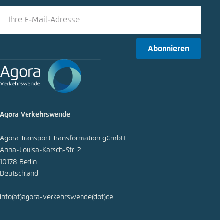
LinkedIn
Bluesky
Abonnieren
In die Zwischenablage kopieren
E-Mail
Agora Verkehrswende
Agora Transport Transformation gGmbH
Anna-Louisa-Karsch-Str. 2
10178 Berlin
Deutschland
info
(at)
agora-verkehrswende
(dot)
de