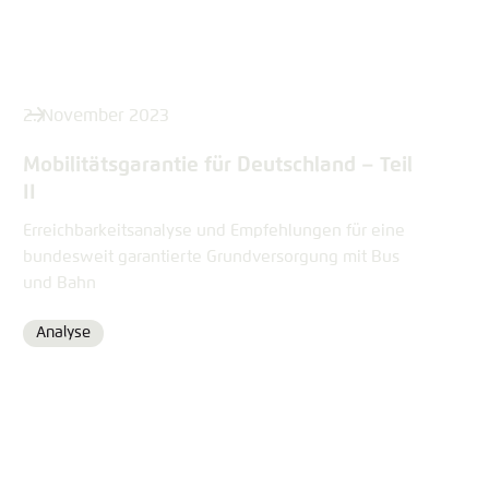
2. November 2023
Mobilitätsgarantie für Deutschland – Teil
II
Erreichbarkeitsanalyse und Empfehlungen für eine
bundesweit garantierte Grundversorgung mit Bus
und Bahn
Analyse
Format