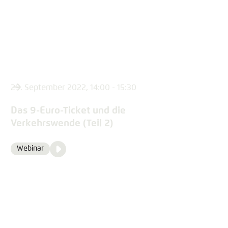
29. September 2022, 14:00 - 15:30
Das 9-Euro-Ticket und die
Verkehrswende (Teil 2)
Video
Webinar
Format
Media
content