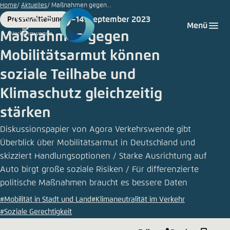
© da-
Zum
Home
Aktuelles
Maßnahmen gegen...
kuk/iStock
Hauptinhalt
14. September 2023
Pressemitteilung
Login
Sprache auswählen
Agora Think Tanks
Erscheinungsbild der Webseite
Format
Date
Menü
gehen
Maßnahmen gegen
Melden Sie sich an um ..., ... und ... zu verwalten.
Diese Webseite passt ihr Farbschema basierend
Mobilitätsarmut können
auf Ihren Einstellungen an. Wählen Sie aus,
Deutsch
welches Farbschema Sie für diese Webseite
soziale Teilhabe und
Benutzername
*
verwenden möchten.
Klimaschutz gleichzeitig
Englisch
Close
stärken
Hell
Diskussionspapier von Agora Verkehrswende gibt
Passwort
*
Passwort vergessen?
Überblick über Mobilitätsarmut in Deutschland und
skizziert Handlungsoptionen / Starke Ausrichtung auf
Dunkel
Auto birgt große soziale Risiken / Für differenzierte
politische Maßnahmen braucht es bessere Daten
Automatisch
#Mobilität in Stadt und Land
#Klimaneutralität im Verkehr
Abbrechen
Noch kein Benutzerkonto?
#Soziale Gerechtigkeit
Anmelden