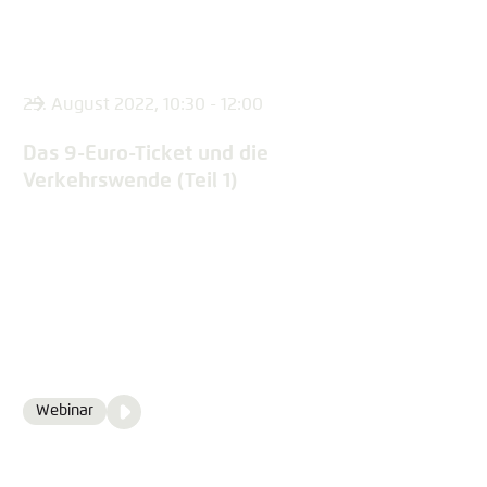
25. August 2022, 10:30 - 12:00
Das 9-Euro-Ticket und die
Verkehrswende (Teil 1)
Video
Webinar
Format
Media
content