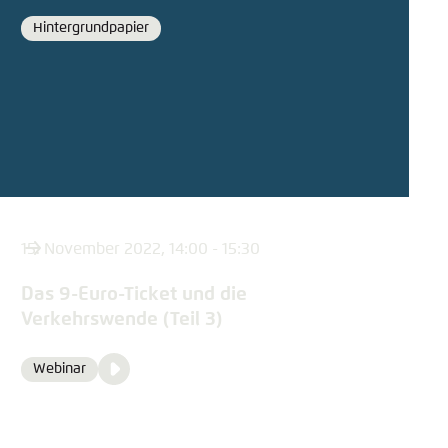
Hintergrundpapier
Format
15. November 2022, 14:00 - 15:30
Das 9-Euro-Ticket und die
Verkehrswende (Teil 3)
Video
Webinar
Format
Media
content