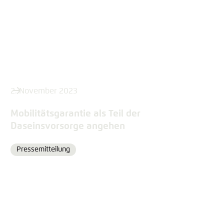
2. November 2023
Mobilitätsgarantie als Teil der
Daseinsvorsorge angehen
Pressemitteilung
Format