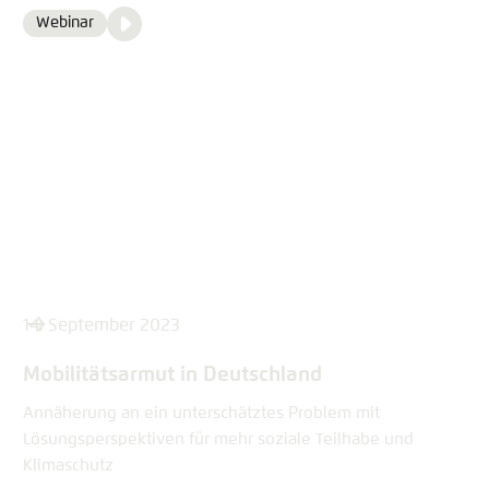
Video
Webinar
Format
Media
content
14. September 2023
Mobilitätsarmut in Deutschland
Annäherung an ein unterschätztes Problem mit
Lösungsperspektiven für mehr soziale Teilhabe und
Klimaschutz