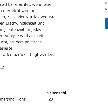
Noch kein Benutzerkonto?
A
r
 machbar erachtet, wenn eine
tellung für diese Webseite im Browser speichern
Übe
N
ten erreicht wird und
n, Zeit- oder Nutzlastverluste
en Erschwinglichkeit und
ungspotenzial für jedes
en Analyse wird auch ein
cht, bei dem politische
asierte
stoffen berücksichtigt werden.
ite
.
Seitenzahl
iemersma, Hans
123