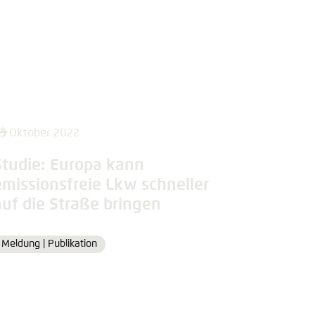
2. Oktober 2022
Studie: Europa kann
emissionsfreie Lkw schneller
auf die Straße bringen
Meldung |
Publikation
Format