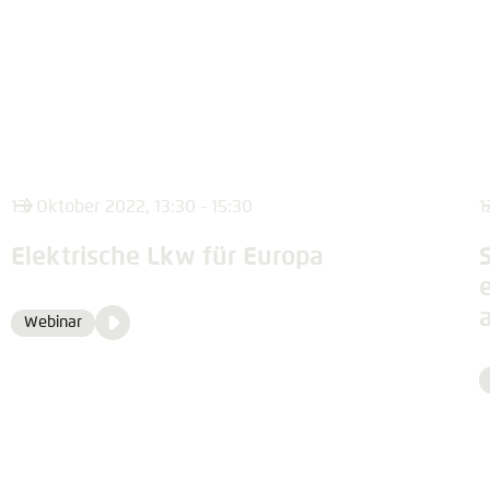
13. Oktober 2022, 13:30 - 15:30
1
Elektrische Lkw für Europa
Video
Webinar
Format
Media
content