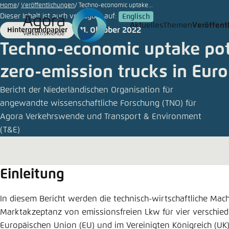
Zum
Home
Veröffentlichungen
Techno-economic uptake...
Dieser Inhalt ist auch verfügbar auf:
Englisch
Hauptinhalt
Aktuelles
Themen
Veröffent
11. Oktober 2022
Hintergrundpapier
Login
Sprache
Agora T
Erschei
gehen
Format
Date
Techno-economic uptake pot
Melden Sie s
Diese Webse
Wählen Sie
zero-emission trucks in Eur
möchten.
Deutsch
Bericht der Niederländischen Organisation für
Benutzern
Close
angewandte wissenschaftliche Forschung (TNO) für
Agora Verkehrswende und Transport & Environment
(T&E)
Passwort
*
Einleitung
Hell
In diesem Bericht werden die technisch-wirtschaftliche Mac
Marktakzeptanz von emissionsfreien Lkw für vier verschie
Europäischen Union (EU) und im Vereinigten Königreich (UK