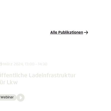
Alle Publikationen
2. März 2024, 13:00 - 14:30
Öffentliche Ladeinfrastruktur
für Lkw
Video
Webinar
Format
Media
content