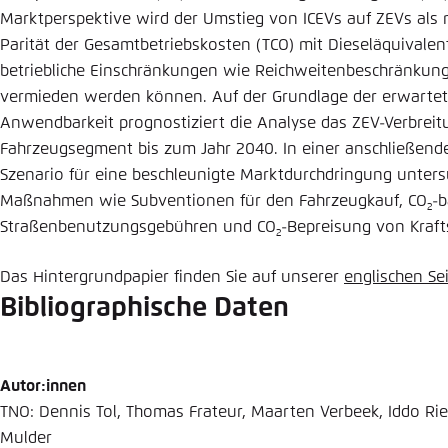
Abbrechen
Marktperspektive wird der Umstieg von ICEVs auf ZEVs als
Eins
Parität der Gesamtbetriebskosten (TCO) mit Dieseläquivalen
betriebliche Einschränkungen wie Reichweitenbeschränkunge
vermieden werden können. Auf der Grundlage der erwartet
Anwendbarkeit prognostiziert die Analyse das ZEV-Verbreit
Fahrzeugsegment bis zum Jahr 2040. In einer anschließend
Szenario für eine beschleunigte Marktdurchdringung untersu
Maßnahmen wie Subventionen für den Fahrzeugkauf, CO
-b
2
Straßenbenutzungsgebühren und CO
-Bepreisung von Kraft
2
Das Hintergrundpapier finden Sie auf unserer
englischen Se
Bibliographische Daten
Autor:innen
TNO: Dennis Tol, Thomas Frateur, Maarten Verbeek, Iddo R
Mulder