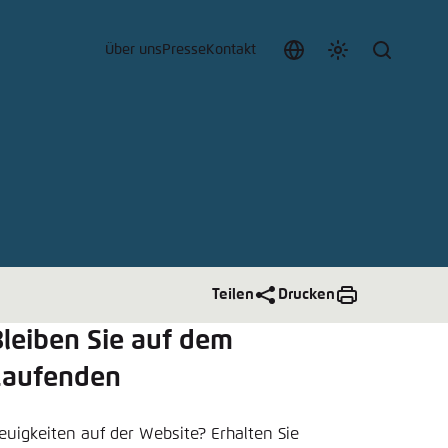
Über uns
Presse
Kontakt
Sprache
Farbschema
Suche
auswählen
anpassen
 an.
n
Teilen
Drucken
t vergessen?
leiben Sie auf dem
sch
Laufenden
euigkeiten auf der Website? Erhalten Sie