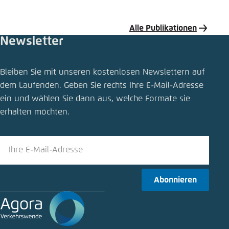
Alle Publikationen
Newsletter
Publikation teilen
Bleiben Sie mit unseren kostenlosen Newslettern auf
Strom- und Kraftstoffpreise bremsen
dem Laufenden. Geben Sie rechts Ihre E-Mail-Adresse
Klimaschutz aus
ein und wählen Sie dann aus, welche Formate sie
Schliessen
erhalten möchten.
LinkedIn
Bluesky
Abonnieren
In die Zwischenablage kopieren