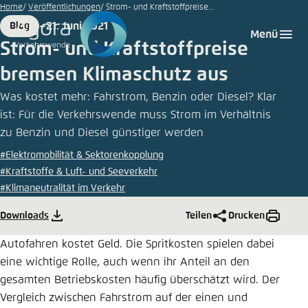
©
Zum
Home
Veröffentlichungen
Strom- und Kraftstoffpreise...
AdobeStock_banglds
Hauptinhalt
21. Juni 2021
Blog
Login
Sprache auswählen
Agora Think Tanks
Erscheinungsbild der Webseite
Format
Date
Menü
gehen
Strom- und Kraftstoffpreise
Melden Sie sich an um ..., ... und ... zu verwalten.
Diese Webseite passt ihr Farbschema basierend
bremsen Klimaschutz aus
auf Ihren Einstellungen an. Wählen Sie aus,
Deutsch
welches Farbschema Sie für diese Webseite
Was kostet mehr: Fahrstrom, Benzin oder Diesel? Klar
Benutzername
*
verwenden möchten.
ist: Für die Verkehrswende muss Strom im Verhältnis
zu Benzin und Diesel günstiger werden
Englisch
Close
#Elektromobilität & Sektorenkopplung
Hell
#Kraftstoffe & Luft- und Seeverkehr
Passwort
*
Passwort vergessen?
#Klimaneutralität im Verkehr
Downloads
Teilen
Drucken
Dunkel
Autofahren kostet Geld. Die Spritkosten spielen dabei
eine wichtige Rolle, auch wenn ihr Anteil an den
Automatisch
Abbrechen
Noch kein Benutzerkonto?
gesamten Betriebskosten häufig überschätzt wird. Der
Vergleich zwischen Fahrstrom auf der einen und
Anmelden