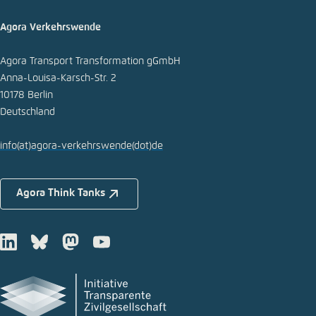
E-Mail
Agora Verkehrswende
Agora Transport Transformation gGmbH
Anna-Louisa-Karsch-Str. 2
10178 Berlin
Deutschland
info
(at)
agora-verkehrswende
(dot)
de
Agora Think Tanks
LinkedIn
Bluesky
Mastodon
Youtube