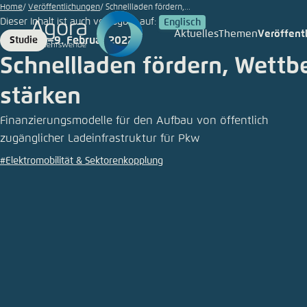
©
Zum
Home
Veröffentlichungen
Schnellladen fördern,...
iStock/PLAINVIEW
Dieser Inhalt ist auch verfügbar auf:
Englisch
Hauptinhalt
Aktuelles
Themen
Veröffent
9. Februar 2022
Studie
Login
Sprache
Agora T
Erschei
gehen
Format
Date
Schnellladen fördern, Wett
Melden Sie s
Diese Webse
Wählen Sie
stärken
möchten.
Deutsch
Finanzierungsmodelle für den Aufbau von öffentlich
Benutzern
Close
zugänglicher Ladeinfrastruktur für Pkw
#Elektromobilität & Sektorenkopplung
Passwort
*
Hell