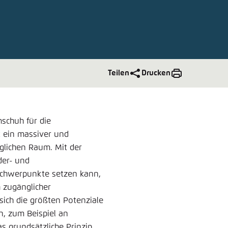
nmelden
rnehmen
Teilen
Drucken
mschuh für die
t ein massiver und
nglichen Raum. Mit der
der- und
Schwerpunkte setzen kann,
 zugänglicher
sich die größten Potenziale
n, zum Beispiel an
s grundsätzliche Prinzip