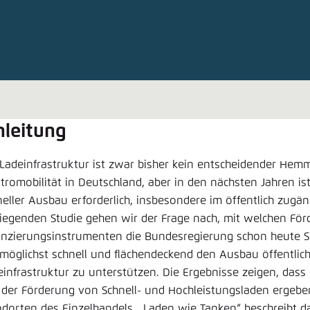
Noch kein Benutzerkonto?
A
tellung für diese Webseite im Browser speichern
Übe
nleitung
 Ladeinfrastruktur ist zwar bisher kein entscheidender Hem
ktromobilität in Deutschland, aber in den nächsten Jahren is
neller Ausbau erforderlich, insbesondere im öffentlich zugä
liegenden Studie gehen wir der Frage nach, mit welchen För
anzierungsinstrumenten die Bundesregierung schon heute 
möglichst schnell und flächendeckend den Ausbau öffentlich
einfrastruktur zu unterstützen. Die Ergebnisse zeigen, dass 
 der Förderung von Schnell- und Hochleistungsladen ergebe
ndorten des Einzelhandels. „Laden wie Tanken“ beschreibt da