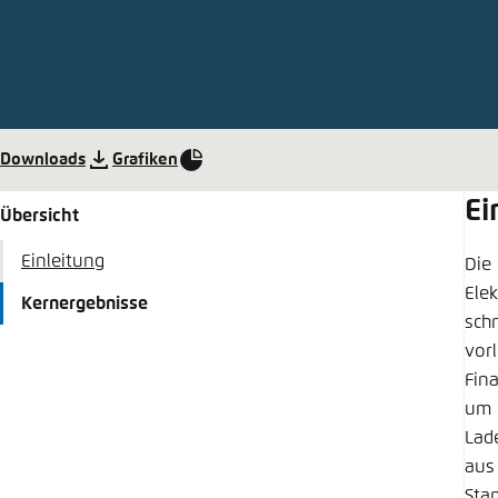
Abbrechen
Eins
Downloads
Grafiken
Ei
Übersicht
Einleitung
Die
Ele
Kernergebnisse
sch
vor
Fin
um 
Lad
aus
Sta