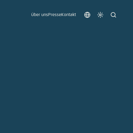
Über uns
Presse
Kontakt
Sprache
Farbschema
Suche
auswählen
anpassen
 an.
n
t vergessen?
sch