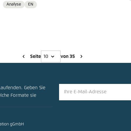
Analyse
EN
Format
Language
Seite
von 35
Laufenden. Geben Sie
elche Formate sie
mation gGmbH