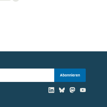
Media
content
Abonnieren
LinkedIn
Bluesky
Mastodon
Youtube