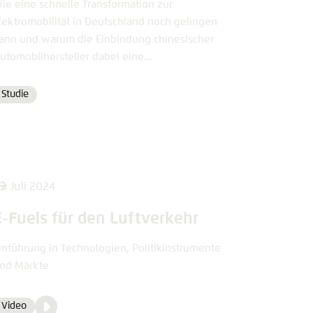
ie eine schnelle Transformation zur
lektromobilität in Deutschland noch gelingen
ann und warum die Einbindung chinesischer
utomobilhersteller dabei eine...
Studie
Format
6. Juli 2024
E-Fuels für den Luftverkehr
inführung in Technologien, Politikinstrumente
nd Märkte
Video
Video
Format