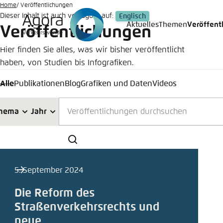
Zum
Home
Veröffentlichungen
Dieser Inhalt ist auch verfügbar auf:
Englisch
Hauptinhalt
Aktuelles
Themen
Veröffent
Veröffentlichungen
Login
Sprache
Agora T
Erschei
gehen
Hier finden Sie alles, was wir bisher veröffentlicht
Melden Sie s
Diese Webse
haben, von Studien bis Infografiken.
Wählen Sie
möchten.
Deutsch
Alle
Publikationen
Blog
Grafiken und Daten
Videos
Benutzern
Close
Teilen
hema
Jahr
Veröffentl
Schliess
Suchen
Passwort
*
LinkedI
5. September 2024
Hell
Die Reform des
Straßenverkehrsrechts und
In die 
neue