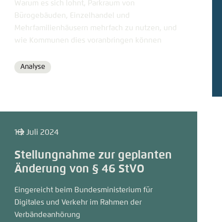
Warum es sich lohnt, Parkraum von
Bürogebäuden, Einzelhandel und
Mehrfamilienhäusern mehrfach zu nutzen, und
wie Kommunen dies voranbringen können
Analyse
Format
18. Juli 2024
Stellungnahme zur geplanten
Änderung von § 46 StVO
Eingereicht beim Bundesministerium für
Digitales und Verkehr im Rahmen der
Verbändeanhörung