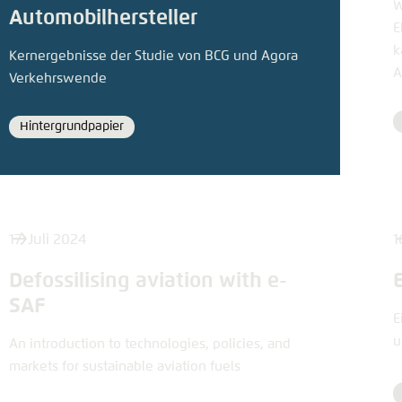
W
Automobilhersteller
E
k
Kernergebnisse der Studie von BCG und Agora
A
Verkehrswende
Hintergrundpapier
Format
17. Juli 2024
1
Defossilising aviation with e-
SAF
E
u
An introduction to technologies, policies, and
markets for sustainable aviation fuels