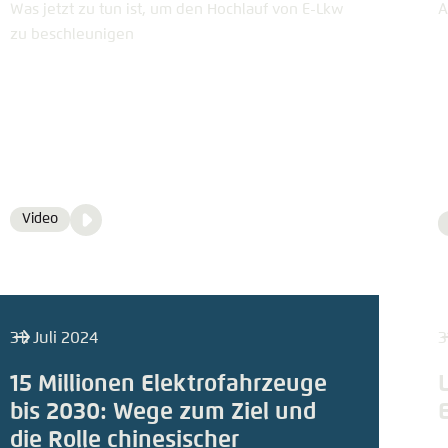
n
Noch kein Benutzerkonto?
A
Was jetzt zu tun ist, um den Hochlauf von E-Lkw
A
tellung für diese Webseite im Browser speichern
Übe
zu beschleunigen
Video
Video
Format
Media
content
31. Juli 2024
3
15 Millionen Elektrofahrzeuge
bis 2030: Wege zum Ziel und
die Rolle chinesischer