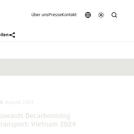
Über uns
Presse
Kontakt
Sprache
Farbschema
Suche
auswählen
anpassen
 an.
eilen
n
t vergessen?
0. August 2024
sch
Towards Decarbonising
Transport: Vietnam 2024