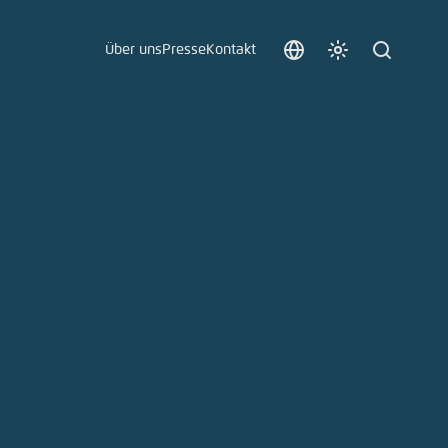
Über uns
Presse
Kontakt
Sprache
Farbschema
Suche
auswählen
anpassen
 an.
n
t vergessen?
sch