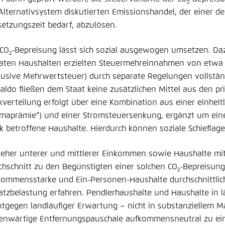
2
 Alternativsystem diskutierten Emissionshandel, der einer de
etzungszeit bedarf, abzulösen.
 CO
-Bepreisung lässt sich sozial ausgewogen umsetzen. Da
2
vaten Haushalten erzielten Steuermehreinnahmen von etwa 1
klusive Mehrwertsteuer) durch separate Regelungen vollständ
Saldo fließen dem Staat keine zusätzlichen Mittel aus den pr
kverteilung erfolgt über eine Kombination aus einer einhei
limaprämie“) und einer Stromsteuersenkung, ergänzt um ein
rk betroffene Haushalte. Hierdurch können soziale Schiefla
ieher unterer und mittlerer Einkommen sowie Haushalte mi
chschnitt zu den Begünstigten einer solchen CO
-Bepreisun
2
kommensstarke und Ein-Personen-Haushalte durchschnittlic
atzbelastung erfahren. Pendlerhaushalte und Haushalte in
ntgegen landläufiger Erwartung – nicht in substanziellem Ma
enwärtige Entfernungspauschale aufkommensneutral zu e