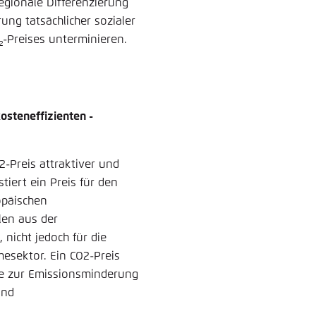
egionale Differenzierung
rung tatsächlicher sozialer
-Preises unterminieren.
2
osteneffizienten ­
2-Preis attraktiver und
tiert ein Preis für den
opäischen
len aus der
 nicht jedoch für die
sektor. Ein CO2-Preis
ize zur Emissionsminderung
und