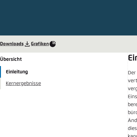
Abbrechen
Eins
Downloads
Grafiken
Ei
Übersicht
Einleitung
Der
ver
Kernergebnisse
ver
Ein
ber
bür
Änd
die
kan