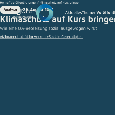
©
Zum
Home
Veröffentlichungen
Klimaschutz auf Kurs bringen
AdobeStock/Mario
Hauptinhalt
20. August 2019
Analyse
Hagen
Format
Date
Aktuelles
Themen
Veröffent
Login
Sprache
Agora T
Erschei
gehen
Klimaschutz auf Kurs bringe
Melden Sie s
Diese Webse
Wie eine CO₂-Bepreisung sozial ausgewogen wirkt
Wählen Sie
#Klimaneutralität im Verkehr
#Soziale Gerechtigkeit
möchten.
Deutsch
Benutzern
Close
Passwort
*
Hell