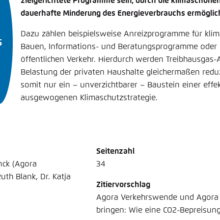
zielgerichtete Programme sein, durch die klimaschone
dauerhafte Minderung des Energieverbrauchs ermöglich
Dazu zählen beispielsweise Anreizprogramme für klim
Bauen, Informations- und Beratungsprogramme oder I
öffentlichen Verkehr. Hierdurch werden Treibhausgas-
Belastung der privaten Haushalte gleichermaßen reduzi
somit nur ein – unverzichtbarer – Baustein einer effe
ausgewogenen Klimaschutzstrategie.
Seitenzahl
nck (Agora
34
uth Blank, Dr. Katja
Zitiervorschlag
Agora Verkehrswende und Agora E
bringen: Wie eine CO2-Bepreisun