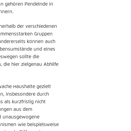
nn gehören Pendelnde in
nnern.
nnerhalb der verschiedenen
inkommensstarken Gruppen
andererseits können auch
ebensumstände und eines
eswegen sollte die
die hier zielgenau Abhilfe
ache Haushalte gezielt
en, insbesondere durch
als kurzfristig nicht
lungen aus dem
ial unausgewogene
nismen wie beispielsweise