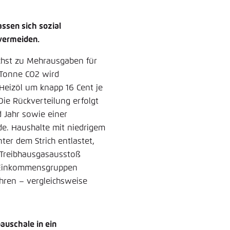
ssen sich sozial
vermeiden.
ächst zu Mehrausgaben für
 Tonne CO2 wird
, Heizöl um knapp 16 Cent je
Die Rückverteilung erfolgt
d Jahr sowie einer
e. Haushalte mit niedrigem
er dem Strich entlastet,
 Treibhausgasausstoß
e Einkommensgruppen
ihren – vergleichsweise
auschale in ein