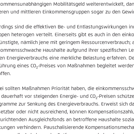
kommensunabhängigen Mobilitätsgeld weiterentwickelt, da
eren und mittleren Einkommensgruppen sogar zu den Gewi
erdings sind die effektiven Be- und Entlastungswirkungen i
ppen heterogen verteilt. Einerseits gibt es auch in den e
ünstigte, nämlich jene mit geringem Ressourcenverbrauch; 
kommensschwache Haushalte aufgrund ihrer spezifischen L
en Energieverbrauchs eine merkliche Belastung erfahren. D
führung eines CO
-Preises von Maßnahmen begleitet werden, 
2
affen.
ei sollten Maßnahmen Priorität haben, die einkommensschw
 dauerhaft vor steigenden Energie- und CO
-Preisen schütz
2
gramme zur Senkung des Energieverbrauchs. Erweist sich das 
etzbar oder nicht ausreichend, können Kompensationszah
zurichtenden Ausgleichsfonds an betroffene Haushalte soz
kungen verhindern. Pauschalisierende Kompensationsmecha