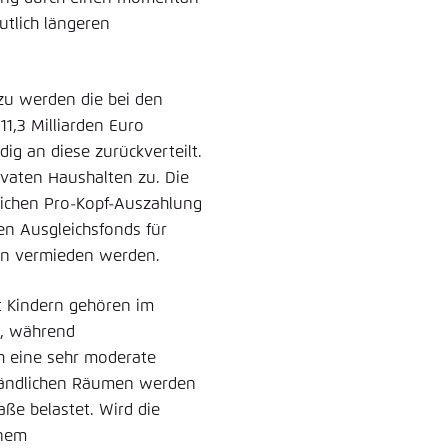
utlich längeren
zu werden die bei den
1,3 Milliarden Euro
ig an diese zurückverteilt.
ivaten Haushalten zu. Die
tlichen Pro-Kopf-Auszahlung
en Ausgleichsfonds für
gen vermieden werden.
t Kindern gehören im
g, während
h eine sehr moderate
 ländlichen Räumen werden
ße belastet. Wird die
inem