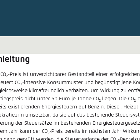
Noch kein Benutzerkonto?
A
tellung für diese Webseite im Browser speichern
Übe
nleitung
 CO
-Preis ist unverzichtbarer Bestandteil einer erfolgreichen
2
teuert CO
-intensive Konsummuster und begünstigt jene Ko
2
gleichsweise klimafreundlich verhalten. Um Wirkung zu entfal
stiegspreis nicht unter 50 Euro je Tonne CO
liegen. Die CO
-
2
2
eits existierenden Energiesteuern auf Benzin, Diesel, Heizöl
okratiearm umsetzbar, da sie auf das bestehende Steuersyst
erung der Steuersätze im bestehenden Energiesteuergesetz
sem Jahr kann der CO
-Preis bereits im nächsten Jahr Wirkung
2
n dann geprüft werden, die Steuervariante der CO
-Bepreis