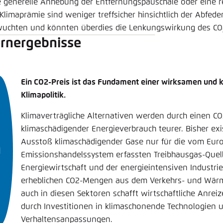
e generelle Anhebung der Entfernungspauschale oder eine r
Klimaprämie sind weniger treffsicher hinsichtlich der Abfede
uchten und könnten überdies die Lenkungswirkung des CO
rnergebnisse
Ein CO2-Preis ist das Fundament einer wirksamen und k
Klimapolitik.
­Klimaverträgliche Alternativen werden durch einen CO
klima­schädigender Energieverbrauch teurer. Bisher exis
Ausstoß klimaschädigender Gase nur für die vom Eur
Emissionshandelssystem erfassten Treibhausgas-Quel
Energiewirtschaft und der energieintensiven Industrie,
erheblichen CO2-Mengen aus dem Verkehrs- und Wärme
auch in diesen Sektoren schafft wirtschaftliche Anre
durch Investitionen in klimaschonende Technologien 
Verhaltensanpassungen.