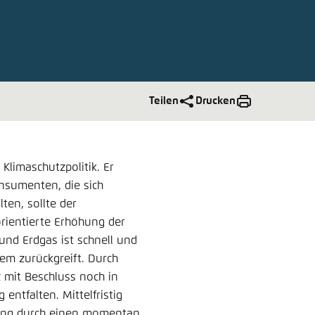
nmelden
rnehmen
Teilen
Drucken
 Klimaschutzpolitik. Er
nsumenten, die sich
ten, sollte der
orientierte Erhöhung der
 und Erdgas ist schnell und
em zurückgreift. Durch
 mit Beschluss noch in
 entfalten. Mittelfristig
ung durch einen momentan