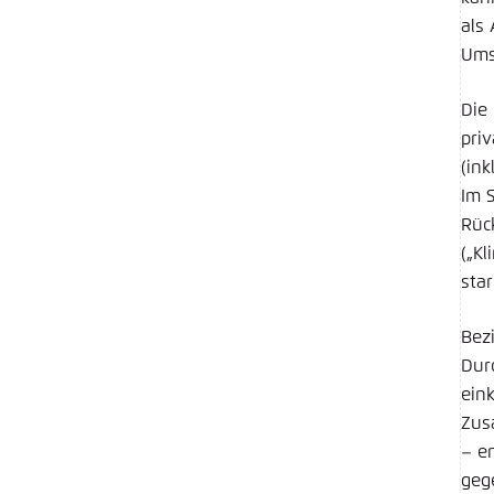
als
Ums
Die
pri
(in
Im 
Rüc
(„K
sta
Bez
Dur
ein
Zus
– e
geg