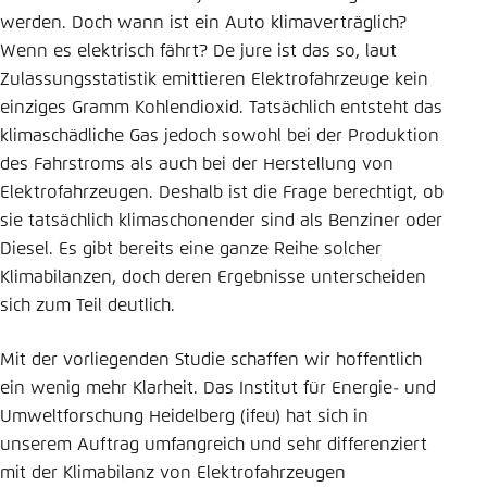
werden. Doch wann ist ein Auto klimaverträglich?
Einstellung für diese Webseite im Browser
Wenn es elektrisch fährt? De jure ist das so, laut
speichern
Zulassungs­statistik emittieren Elektrofahrzeuge kein
Übernehmen
einziges Gramm Kohlendioxid. Tatsächlich entsteht das
klimaschädliche Gas jedoch sowohl bei der Produktion
des Fahrstroms als auch bei der Herstellung von
Elektrofahrzeugen. Deshalb ist die Frage berechtigt, ob
sie tatsächlich klimaschonender sind als Benziner oder
Diesel. Es gibt bereits eine ganze Reihe solcher
Klimabilanzen, doch deren Ergebnisse unterscheiden
sich zum Teil deutlich.
Mit der vorliegenden Studie schaffen wir hoffentlich
ein wenig mehr Klarheit. Das Institut für Energie- und
Umweltforschung Heidelberg (ifeu) hat sich in
unserem Auftrag umfangreich und sehr differenziert
mit der Klima­bilanz von Elektrofahrzeugen