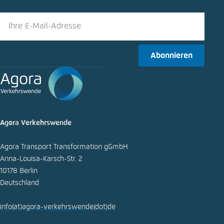
Bluesky
Abonnieren
In die Zwischenablage kopieren
E-Mail
Agora Verkehrswende
Agora Transport Transformation gGmbH
Anna-Louisa-Karsch-Str. 2
10178 Berlin
Deutschland
info
(at)
agora-verkehrswende
(dot)
de