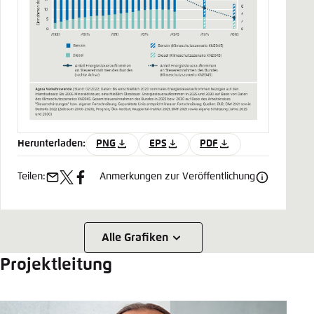
Herunterladen:
PNG
EPS
PDF
Teilen:
Anmerkungen zur Veröffentlichung
e-
x
facebook
mail
Alle Grafiken
Projektleitung