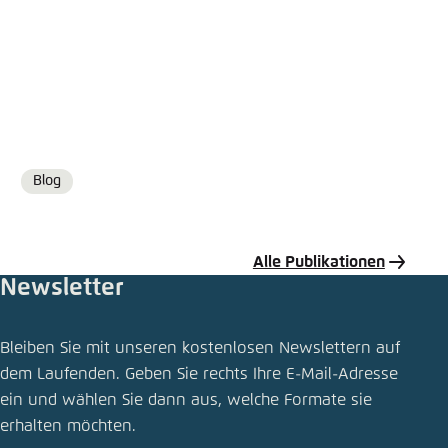
Blog
Format
Alle Publikationen
Newsletter
Publikation teilen
Bleiben Sie mit unseren kostenlosen Newslettern auf
Faire Preise im Straßenverkehr
dem Laufenden. Geben Sie rechts Ihre E-Mail-Adresse
ein und wählen Sie dann aus, welche Formate sie
Schliessen
erhalten möchten.
LinkedIn