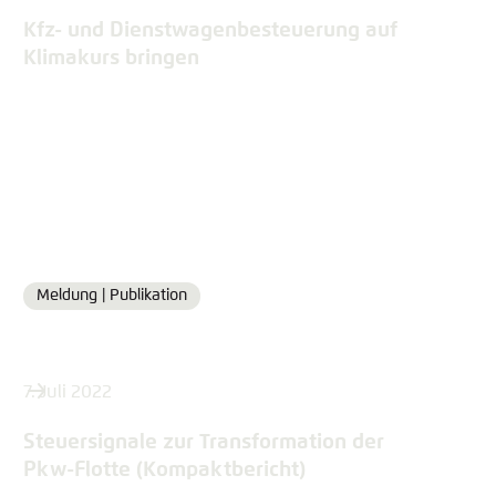
Kfz- und Dienstwagenbesteuerung auf
Klimakurs bringen
Meldung |
Publikation
Format
7. Juli 2022
Steuersignale zur Transformation der
Pkw-Flotte (Kompaktbericht)