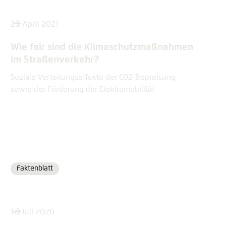
21. April 2021
Wie fair sind die Klimaschutz­maßnahmen
im Straßenverkehr?
Soziale Verteilungseffekte der CO2-Bepreisung
sowie der Förderung der Elektromobilität
Faktenblatt
Format
17. Juli 2020