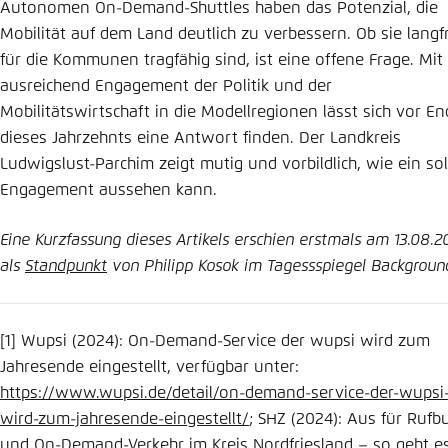
Autonomen On-Demand-Shuttles haben das Potenzial, die
Mobilität auf dem Land deutlich zu verbessern. Ob sie langfr
für die Kommunen tragfähig sind, ist eine offene Frage. Mit
ausreichend Engagement der Politik und der
Mobilitätswirtschaft in die Modellregionen lässt sich vor E
dieses Jahrzehnts eine Antwort finden. Der Landkreis
Ludwigslust-Parchim zeigt mutig und vorbildlich, wie ein so
Engagement aussehen kann.
Eine Kurzfassung dieses Artikels erschien erstmals am 13.08.2
als
Standpunkt
von Philipp Kosok im Tagessspiegel Backgroun
[1] Wupsi (2024): On-Demand-Service der wupsi wird zum
Jahresende eingestellt, verfügbar unter:
https://www.wupsi.de/detail/on-demand-service-der-wupsi
wird-zum-jahresende-eingestellt/
; SHZ (2024): Aus für Rufb
und On-Demand-Verkehr im Kreis Nordfriesland – so geht e