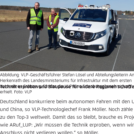
Abbildung: VLP-Geschäftsführer Stefan Lösel und Abteilungsleiterin A
Herkenrath des Landesministeriums für Infrastruktur mit dem ersten
Technik erproben und Blaupause für andere Regionen schaff
autonomen Fahrzeug, für das die VLP eine Erprobungsgenehmigung
erhielt. Foto: VLP
Deutschland konkurriere beim autonomen Fahren mit den 
und China, so VLP-Technologiechef Frank Möller. Noch zähl
zu den Top-3 weltweit. Damit das so bleibt, brauche es Proj
wie ARuf_LUP: „Wir müssen die Technik erproben, wenn wi
Anschluss nicht verlieren wollen,“ so Möller.