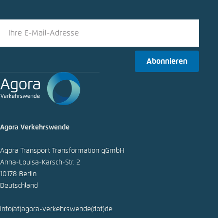
Bluesky
Abonnieren
In die Zwischenablage kopieren
E-Mail
Agora Verkehrswende
Agora Transport Transformation gGmbH
Anna-Louisa-Karsch-Str. 2
10178 Berlin
Deutschland
info
(at)
agora-verkehrswende
(dot)
de