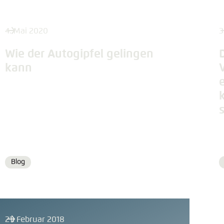
4. Mai 2020
3
Wie der Autogipfel gelingen
kann
Blog
Format
21. Februar 2018