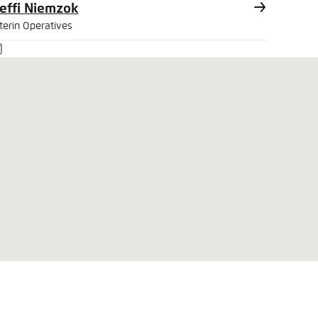
effi Niemzok
terin Operatives
-
ail