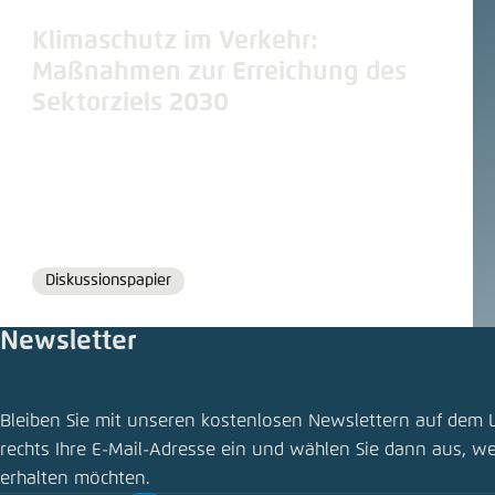
Klimaschutz im Verkehr:
Maßnahmen zur Erreichung des
Sektorziels 2030
Diskussionspapier
Format
Newsletter
Publikat
Bleiben Sie mit unseren kostenlosen Newslettern auf dem 
Verkehrswe
rechts Ihre E-Mail-Adresse ein und wählen Sie dann aus, w
erhalten möchten.
Schliess