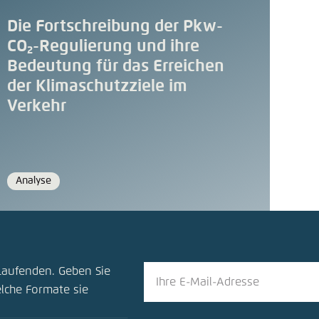
Die Fortschreibung der Pkw-
CO₂-Regulierung und ihre
Bedeutung für das Erreichen
der Klimaschutzziele im
Verkehr
Analyse
Format
ion teilen
Laufenden. Geben Sie
nde 2030 - Wege für Klimaschutz und die Mobilität für mor
elche Formate sie
en