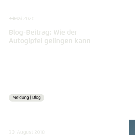
4. Mai 2020
Blog-Beitrag: Wie der
Autogipfel gelingen kann
Meldung |
Blog
Format
30. August 2018