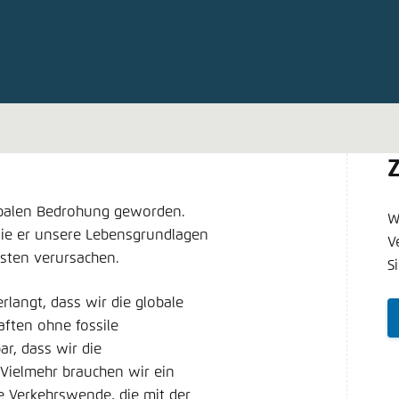
Noch kein Benutzerkonto?
A
tellung für diese Webseite im Browser speichern
Übe
lobalen Bedrohung geworden.
W
wie er unsere Lebensgrundlagen
V
sten verursachen.
S
angt, dass wir die globale
aften ohne fossile
ar, dass wir die
. Vielmehr brauchen wir ein
e Verkehrswende, die mit der