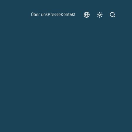
Über uns
Presse
Kontakt
Sprache
Farbschema
Suche
auswählen
anpassen
 an.
n
t vergessen?
sch