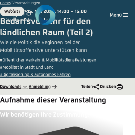
Zum
Home
Veranstaltungen
Hauptinhalt
15. Mai 2023, 14:00 – 15:00
Webinar
Login
Sprache auswählen
Agora Think Tanks
Erscheinungsbild der Webseite
Format
Date
Menü
gehen
Bedarfsverkehr für den
Melden Sie sich an um ..., ... und ... zu verwalten.
Diese Webseite passt ihr Farbschema basierend
ländlichen Raum (Teil 2)
auf Ihren Einstellungen an. Wählen Sie aus,
Deutsch
welches Farbschema Sie für diese Webseite
Wie die Politik die Regionen bei der
Benutzername
*
verwenden möchten.
Mobilitätsoffensive unterstützen kann
Englisch
Close
#Öffentlicher Verkehr & Mobilitätsdienstleistungen
#Mobilität in Stadt und Land
Hell
#Digitalisierung & autonomes Fahren
Passwort
*
Passwort vergessen?
Downloads
Anmeldung
Teilen
Drucken
Dunkel
Aufnahme dieser Veranstaltung
Wir benötigen Ihre Zustimmung.
Automatisch
Abbrechen
Noch kein Benutzerkonto?
Anmelden