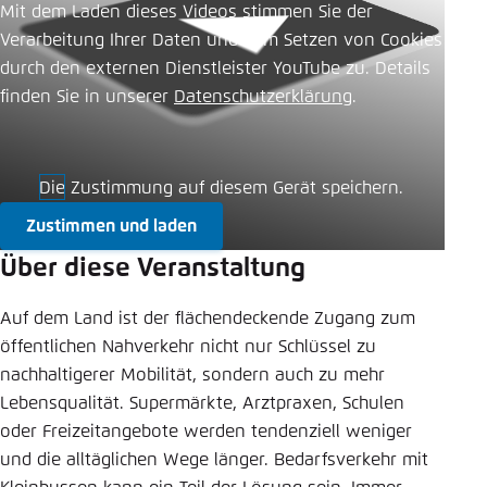
Mit dem Laden dieses Videos stimmen Sie der
Einstellung für diese Webseite im Browser
Verarbeitung Ihrer Daten und dem Setzen von Cookies
speichern
durch den externen Dienstleister YouTube zu. Details
Übernehmen
finden Sie in unserer ​
Datenschutzerklärung
.
Die Zustimmung auf diesem Gerät speichern.
Zustimmen und laden
Über diese Veranstaltung
Auf dem Land ist der flächendeckende Zugang zum
öffentlichen Nahverkehr nicht nur Schlüssel zu
nachhaltigerer Mobilität, sondern auch zu mehr
Lebensqualität. Supermärkte, Arztpraxen, Schulen
oder Freizeitangebote werden tendenziell weniger
und die alltäglichen Wege länger. Bedarfsverkehr mit