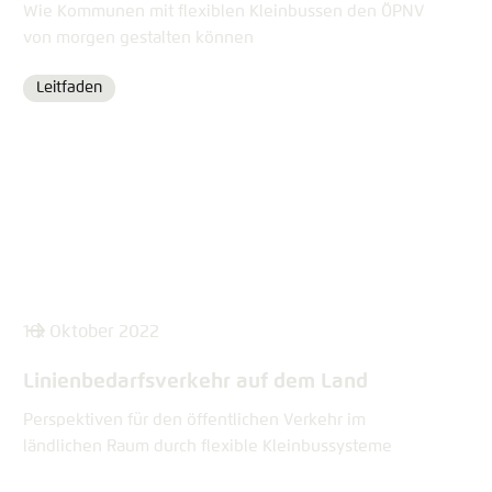
Wie Kommunen mit flexiblen Kleinbussen den ÖPNV
von morgen gestalten können
Leitfaden
Format
10. Oktober 2022
Linienbedarfsverkehr auf dem Land
Perspektiven für den öffentlichen Verkehr im
ländlichen Raum durch flexible Kleinbussysteme