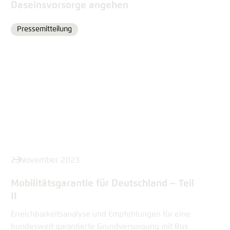
Daseinsvorsorge angehen
Pressemitteilung
Format
2. November 2023
Mobilitätsgarantie für Deutschland – Teil
II
Erreichbarkeitsanalyse und Empfehlungen für eine
bundesweit garantierte Grundversorgung mit Bus