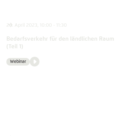
26. April 2023, 10:00 - 11:30
Bedarfsverkehr für den ländlichen Raum
(Teil 1)
Video
Webinar
Format
Media
content