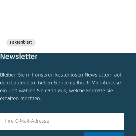
Faktenblatt
Format
Newsletter
Publikation teilen
Bleiben Sie mit unseren kostenlosen Newslettern auf
Bedarfsverkehr für den ländlichen Raum (Teil 2)
dem Laufenden. Geben Sie rechts Ihre E-Mail-Adresse
ein und wählen Sie dann aus, welche Formate sie
Schliessen
erhalten möchten.
LinkedIn
Bluesky