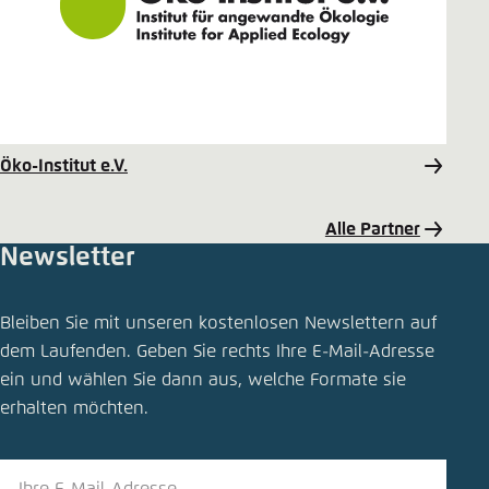
Öko-Institut e.V.
Alle Partner
Newsletter
Pressemitteilung teilen
Bleiben Sie mit unseren kostenlosen Newslettern auf
Recycling von Antriebsbatterien in Europa kann
dem Laufenden. Geben Sie rechts Ihre E-Mail-Adresse
erhebliche Anteile des Rohstoffbedarfs im
ein und wählen Sie dann aus, welche Formate sie
Automobilsektor decken
erhalten möchten.
Schliessen
LinkedIn