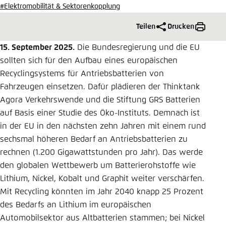
#Elektromobilität & Sektorenkopplung
Einstellung für diese Webseite im Browser
speichern
Teilen
Drucken
Übernehmen
15. September 2025.
Die Bundesregierung und die EU
sollten sich für den Aufbau eines europäischen
Recyclingsystems für Antriebsbatterien von
Fahrzeugen einsetzen. Dafür plädieren der Thinktank
Agora Verkehrswende und die Stiftung GRS Batterien
auf Basis einer Studie des Öko-Instituts. Demnach ist
in der EU in den nächsten zehn Jahren mit einem rund
sechsmal höheren Bedarf an Antriebsbatterien zu
rechnen (1.200 Gigawattstunden pro Jahr). Das werde
den globalen Wettbewerb um Batterierohstoffe wie
Lithium, Nickel, Kobalt und Graphit weiter verschärfen.
Mit Recycling könnten im Jahr 2040 knapp 25 Prozent
des Bedarfs an Lithium im europäischen
Automobilsektor aus Altbatterien stammen; bei Nickel