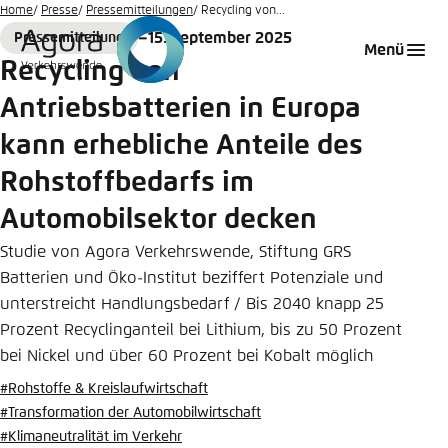
Zum
Home
Presse
Pressemitteilungen
Recycling von...
Hauptinhalt
15. September 2025
Pressemitteilung
Login
Sprache auswählen
Agora Think Tanks
Erscheinungsbild der Webseite
Format
Date
Menü
gehen
Recycling von
Melden Sie sich an um ..., ... und ... zu verwalten.
Diese Webseite passt ihr Farbschema basierend
Antriebsbatterien in Europa
auf Ihren Einstellungen an. Wählen Sie aus,
Deutsch
welches Farbschema Sie für diese Webseite
kann erhebliche Anteile des
Benutzername
*
verwenden möchten.
Rohstoffbedarfs im
Englisch
Close
Automobilsektor decken
Hell
Studie von Agora Verkehrswende, Stiftung GRS
Passwort
*
Passwort vergessen?
Batterien und Öko-Institut beziffert Potenziale und
unterstreicht Handlungsbedarf / Bis 2040 knapp 25
Dunkel
Prozent Recyclinganteil bei Lithium, bis zu 50 Prozent
bei Nickel und über 60 Prozent bei Kobalt möglich
Automatisch
#Rohstoffe & Kreislaufwirtschaft
Abbrechen
Noch kein Benutzerkonto?
#Transformation der Automobilwirtschaft
Anmelden
#Klimaneutralität im Verkehr