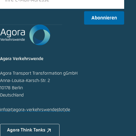
Bluesky
Abonnieren
In die Zwischenablage kopieren
E-Mail
Agora Verkehrswende
Agora Transport Transformation gGmbH
Anna-Louisa-Karsch-Str. 2
10178 Berlin
Deutschland
info
(at)
agora-verkehrswende
(dot)
de
Agora Think Tanks