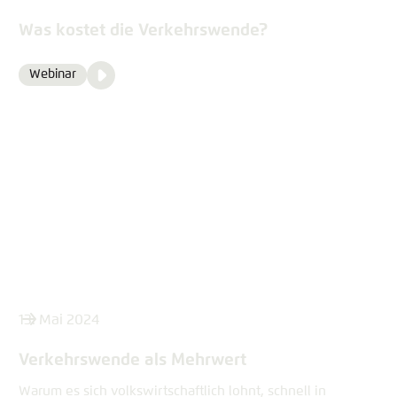
Was kostet die Verkehrswende?
Video
Webinar
Format
Media
content
13. Mai 2024
Verkehrswende als Mehrwert
Warum es sich volkswirtschaftlich lohnt, schnell in