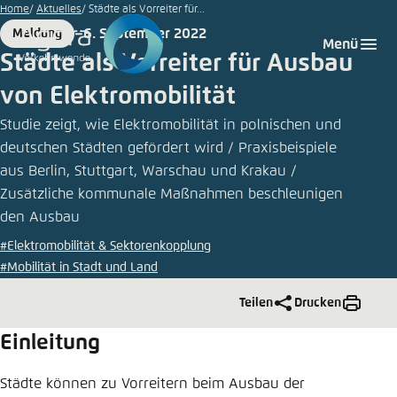
Zum
Home
Aktuelles
Städte als Vorreiter für...
Hauptinhalt
6. September 2022
Meldung
Login
Sprache auswählen
Agora Think Tanks
Erscheinungsbild der Webseite
Format
Date
Menü
gehen
Städte als Vorreiter für Ausbau
Melden Sie sich an um ..., ... und ... zu verwalten.
Diese Webseite passt ihr Farbschema basierend
von Elektromobilität
auf Ihren Einstellungen an. Wählen Sie aus,
Deutsch
welches Farbschema Sie für diese Webseite
Studie zeigt, wie Elektromobilität in polnischen und
Benutzername
*
verwenden möchten.
deutschen Städten gefördert wird / Praxisbeispiele
aus Berlin, Stuttgart, Warschau und Krakau /
Englisch
Close
Zusätzliche kommunale Maßnahmen beschleunigen
Hell
den Ausbau
Passwort
*
Passwort vergessen?
#Elektromobilität & Sektorenkopplung
#Mobilität in Stadt und Land
Dunkel
Teilen
Drucken
Einleitung
Automatisch
Abbrechen
Noch kein Benutzerkonto?
Städte können zu Vorreitern beim Ausbau der
Anmelden