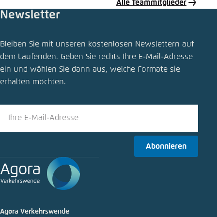
Alle Teammitglieder
Newsletter
Meldung teilen
Bleiben Sie mit unseren kostenlosen Newslettern auf
Städte als Vorreiter für Ausbau von
dem Laufenden. Geben Sie rechts Ihre E-Mail-Adresse
Elektromobilität
ein und wählen Sie dann aus, welche Formate sie
Schliessen
erhalten möchten.
LinkedIn
Bluesky
Abonnieren
In die Zwischenablage kopieren
E-Mail
Agora Verkehrswende