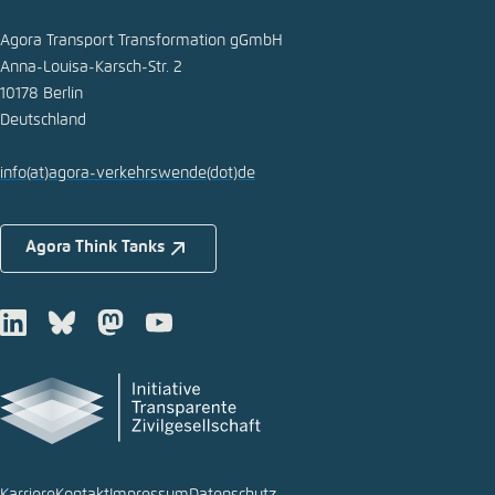
Agora Transport Transformation gGmbH
Anna-Louisa-Karsch-Str. 2
10178 Berlin
Deutschland
info
(at)
agora-verkehrswende
(dot)
de
Agora Think Tanks
LinkedIn
Bluesky
Mastodon
Youtube