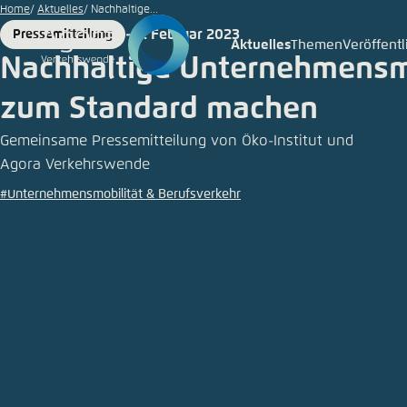
©
Zum
Home
Aktuelles
Nachhaltige...
golero/iStock
Hauptinhalt
9. Februar 2023
Pressemitteilung
Format
Date
Aktuelles
Themen
Veröffent
Login
Sprache
Agora T
Erschei
gehen
Nachhaltige Unternehmensm
Melden Sie s
Diese Webse
zum Standard machen
Wählen Sie
möchten.
Gemeinsame Pressemitteilung von Öko-Institut und
Deutsch
Agora Verkehrswende
Benutzern
Close
#Unternehmensmobilität & Berufsverkehr
Passwort
*
Hell