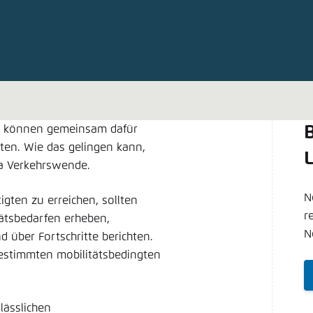
Noch kein Benutzerkonto?
A
tellung für diese Webseite im Browser speichern
Übe
k können gemeinsam dafür
B
hten. Wie das gelingen kann,
a Verkehrswende.
N
igten zu erreichen, sollten
r
tsbedarfen erheben,
N
 über Fortschritte berichten.
bestimmten mobilitätsbedingten
lässlichen