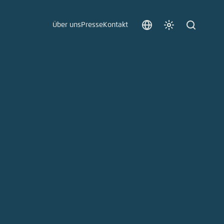
Über uns
Presse
Kontakt
Sprache
Farbschema
Suche
auswählen
anpassen
 an.
n
t vergessen?
sch