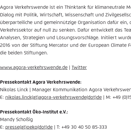
Agora Verkehrswende ist ein Thinktank für klimaneutrale Mobi
Dialog mit Politik, Wirtschaft, Wissenschaft und Zivilgesellsc
überparteiliche und gemeinnützige Organisation dafür ein,
Verkehrssektor auf null zu senken. Dafür entwickelt das Te
Analysen, Strategien und Lösungsvorschläge. Initiiert wu
2016 von der Stiftung Mercator und der European Climate F
die beiden Stiftungen.
www.agora-verkehrswende.de
|
Twitter
Pressekontakt Agora Verkehrswende:
Nikolas Linck | Manager Kommunikation Agora Verkehrswe
E:
nikolas.linck
(at)
agora-verkehrswende
(dot)
de
| M: +49 (0)1
Pressekontakt Öko-Institut e.V.:
Mandy Schoßig
E:
presse
(at)
oeko
(dot)
de
| T: +49 30 40 50 85-333