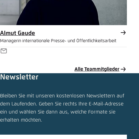
Almut Gaude
Managerin internationale Presse- und Öffentlichkeitsarbeit
E-
Mail
Alle Teammitglieder
Newsletter
Pressemitteilung teilen
Bleiben Sie mit unseren kostenlosen Newslettern auf
Automobildialog: Für günstigere E-Pkw braucht
dem Laufenden. Geben Sie rechts Ihre E-Mail-Adresse
es umgehend gezielte Maßnahmen der
ein und wählen Sie dann aus, welche Formate sie
Bundesregierung
erhalten möchten.
Schliessen
LinkedIn