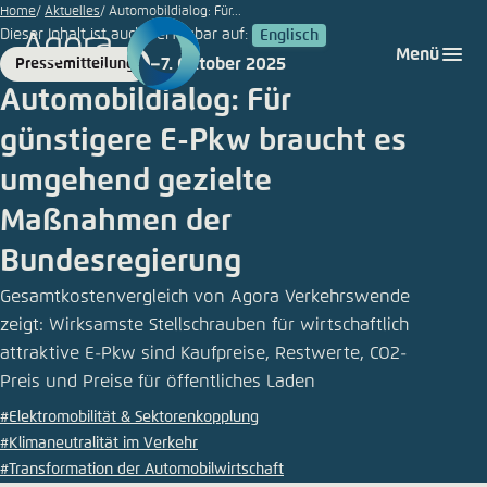
©
Zum
Home
Aktuelles
Automobildialog: Für...
iStock
Dieser Inhalt ist auch verfügbar auf:
Englisch
Hauptinhalt
Login
Sprache auswählen
Agora Think Tanks
Erscheinungsbild der Webseite
|
Menü
7. Oktober 2025
Pressemitteilung
gehen
Rafa
Format
Date
Melden Sie sich an um ..., ... und ... zu verwalten.
Diese Webseite passt ihr Farbschema basierend
Jodar
Automobildialog: Für
auf Ihren Einstellungen an. Wählen Sie aus,
Deutsch
günstigere E-Pkw braucht es
welches Farbschema Sie für diese Webseite
Benutzername
*
verwenden möchten.
umgehend gezielte
Englisch
Close
Maßnahmen der
Bundesregierung
Hell
Passwort
*
Passwort vergessen?
Gesamtkostenvergleich von Agora Verkehrswende
zeigt: Wirksamste Stellschrauben für wirtschaftlich
Dunkel
attraktive E-Pkw sind Kaufpreise, Restwerte, CO2-
Preis und Preise für öffentliches Laden
#Elektromobilität & Sektorenkopplung
Automatisch
Abbrechen
Noch kein Benutzerkonto?
#Klimaneutralität im Verkehr
#Transformation der Automobilwirtschaft
Anmelden