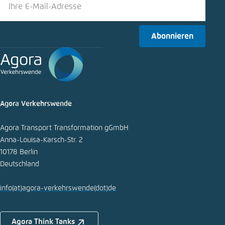
Bluesky
Abonnieren
In die Zwischenablage kopieren
E-Mail
Agora Verkehrswende
Agora Transport Transformation gGmbH
Anna-Louisa-Karsch-Str. 2
10178 Berlin
Deutschland
info
(at)
agora-verkehrswende
(dot)
de
Agora Think Tanks