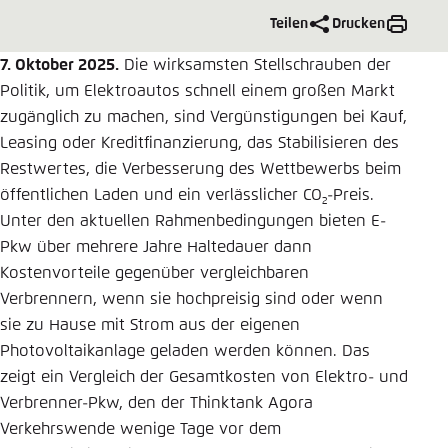
Teilen
Drucken
Einstellung für diese Webseite im Browser
speichern
7. Oktober 2025.
Die wirksamsten Stellschrauben der
Übernehmen
Politik, um Elektroautos schnell einem großen Markt
zugänglich zu machen, sind Vergünstigungen bei Kauf,
Leasing oder Kreditfinanzierung, das Stabilisieren des
Restwertes, die Verbesserung des Wettbewerbs beim
öffentlichen Laden und ein verlässlicher CO
-Preis.
2
Unter den aktuellen Rahmenbedingungen bieten E-
Pkw über mehrere Jahre Haltedauer dann
Kostenvorteile gegenüber vergleichbaren
Verbrennern, wenn sie hochpreisig sind oder wenn
sie zu Hause mit Strom aus der eigenen
Photovoltaikanlage geladen werden können. Das
zeigt ein Vergleich der Gesamtkosten von Elektro- und
Verbrenner-Pkw, den der Thinktank Agora
Verkehrswende wenige Tage vor dem