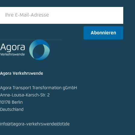
Bluesky
Abonnieren
In die Zwischenablage kopieren
E-Mail
Agora Verkehrswende
Agora Transport Transformation gGmbH
Anna-Louisa-Karsch-Str. 2
10178 Berlin
Deutschland
info
(at)
agora-verkehrswende
(dot)
de