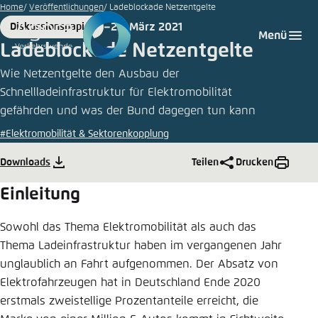
©
Zum
Home
Veröffentlichungen
Ladeblockade Netzentgelte
iStock/75tiks
Hauptinhalt
23. März 2021
Diskussionspapier
Login
Sprache auswählen
Agora Think Tanks
Erscheinungsbild der Webseite
Format
Date
Menü
gehen
Ladeblockade Netzentgelte
Melden Sie sich an um ..., ... und ... zu verwalten.
Diese Webseite passt ihr Farbschema basierend
Wie Netzentgelte den Ausbau der
auf Ihren Einstellungen an. Wählen Sie aus,
Deutsch
welches Farbschema Sie für diese Webseite
Schnellladeinfrastruktur für Elektromobilität
Benutzername
*
verwenden möchten.
gefährden und was der Bund dagegen tun kann
#Elektromobilität & Sektorenkopplung
Englisch
Close
Downloads
Teilen
Drucken
Hell
Passwort
*
Passwort vergessen?
Einleitung
Dunkel
Sowohl das Thema Elektromobilität als auch das
Thema Ladeinfrastruktur haben im vergangenen Jahr
unglaublich an Fahrt aufgenommen. Der Absatz von
Automatisch
Abbrechen
Noch kein Benutzerkonto?
Elektrofahrzeugen hat in Deutschland Ende 2020
erstmals zweistellige Prozentanteile erreicht, die
Anmelden