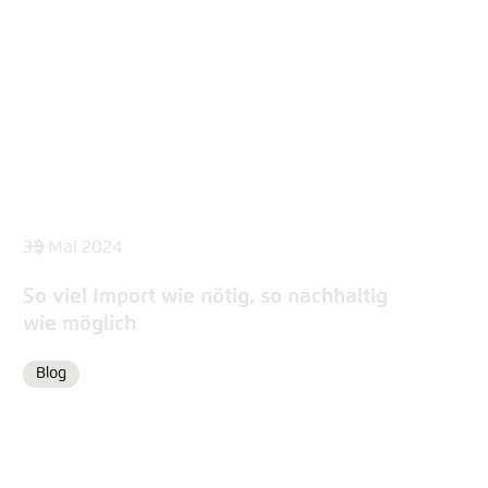
31. Mai 2024
So viel Import wie nötig, so nachhaltig
wie möglich
Blog
Format