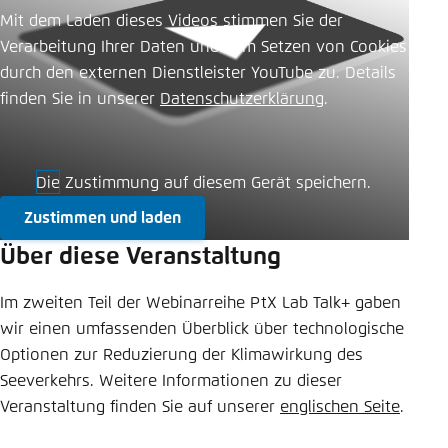
Mit dem Laden dieses Videos stimmen Sie der
Einstellung für diese Webseite im Browser
Verarbeitung Ihrer Daten und dem Setzen von Cookies
speichern
durch den externen Dienstleister YouTube zu. Details
Übernehmen
finden Sie in unserer ​
Datenschutzerklärung
.
Die Zustimmung auf diesem Gerät speichern.
Zustimmen und laden
Über diese Veranstaltung
Im zweiten Teil der Webinarreihe PtX Lab Talk+ gaben
wir einen umfassenden Überblick über technologische
Optionen zur Reduzierung der Klimawirkung des
Seeverkehrs. Weitere Informationen zu dieser
Veranstaltung finden Sie auf unserer
englischen Seite
.