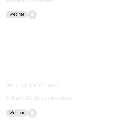
and Market Barriers
Video
Webinar
Format
Media
content
16. Juli 2024, 15:00 - 16:30
E-Fuels für den Luftverkehr
Video
Webinar
Format
Media
content