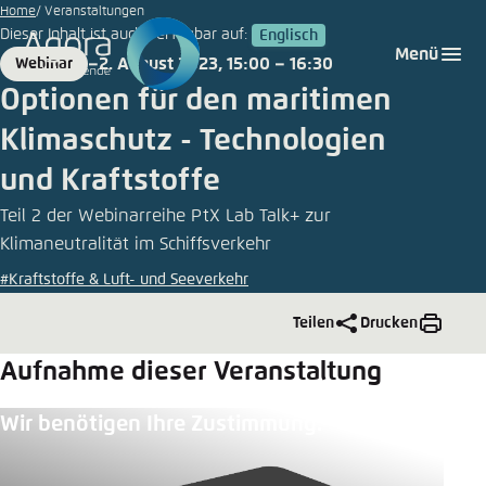
©
Zum
Home
Veranstaltungen
H_Ko/stock.adobe.com
Dieser Inhalt ist auch verfügbar auf:
Englisch
Hauptinhalt
Login
Sprache auswählen
Agora Think Tanks
Erscheinungsbild der Webseite
Menü
2. August 2023, 15:00 – 16:30
Webinar
gehen
Format
Date
Melden Sie sich an um ..., ... und ... zu verwalten.
Diese Webseite passt ihr Farbschema basierend
Optionen für den maritimen
auf Ihren Einstellungen an. Wählen Sie aus,
Deutsch
Klimaschutz - Technologien
welches Farbschema Sie für diese Webseite
Benutzername
*
verwenden möchten.
und Kraftstoffe
Englisch
Close
Teil 2 der Webinarreihe PtX Lab Talk+ zur
Klimaneutralität im Schiffsverkehr
Hell
Passwort
*
Passwort vergessen?
#Kraftstoffe & Luft- und Seeverkehr
Teilen
Drucken
Dunkel
Aufnahme dieser Veranstaltung
Wir benötigen Ihre Zustimmung.
Automatisch
Abbrechen
Noch kein Benutzerkonto?
Anmelden