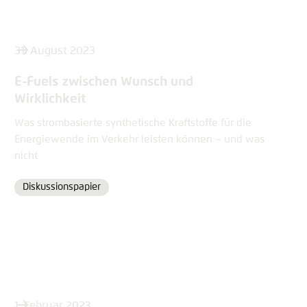
31. August 2023
E-Fuels zwischen Wunsch und
Wirklichkeit
Was strombasierte synthetische Kraftstoffe für die
Energiewende im Verkehr leisten können – und was
nicht
Diskussionspapier
Format
1. Februar 2023