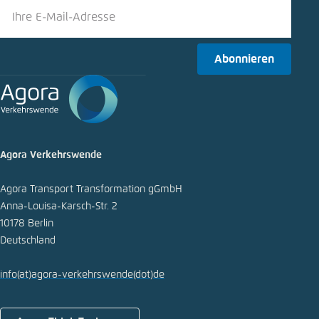
Einstellung für diese Webseite im Browser
Bluesky
speichern
Abonnieren
Übernehmen
In die Zwischenablage kopieren
E-Mail
Agora Verkehrswende
Agora Transport Transformation gGmbH
Anna-Louisa-Karsch-Str. 2
10178 Berlin
Deutschland
info
(at)
agora-verkehrswende
(dot)
de