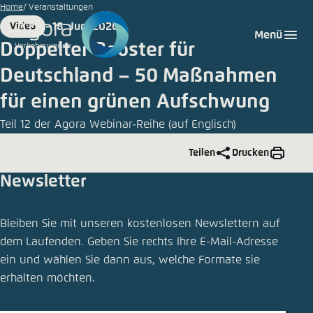
Zum
Home
Veranstaltungen
Hauptinhalt
18. Juni 2020
Video
Login
Sprache auswählen
Agora Think Tanks
Erscheinungsbild der Webseite
Format
Date
Menü
gehen
Doppelter Booster für
Melden Sie sich an um ..., ... und ... zu verwalten.
Diese Webseite passt ihr Farbschema basierend
Deutschland – 50 Maßnahmen
auf Ihren Einstellungen an. Wählen Sie aus,
Deutsch
welches Farbschema Sie für diese Webseite
für einen grünen Aufschwung
Benutzername
*
verwenden möchten.
Teil 12 der Agora Webinar-Reihe (auf Englisch)
Englisch
Close
Teilen
Drucken
Hell
Passwort
*
Newsletter
Passwort vergessen?
Publikation teilen
Dunkel
Bleiben Sie mit unseren kostenlosen Newslettern auf
Doppelter Booster für Deutschland – 50
dem Laufenden. Geben Sie rechts Ihre E-Mail-Adresse
Maßnahmen für einen grünen Aufschwung
ein und wählen Sie dann aus, welche Formate sie
Automatisch
Abbrechen
Noch kein Benutzerkonto?
Schliessen
erhalten möchten.
LinkedIn
Anmelden