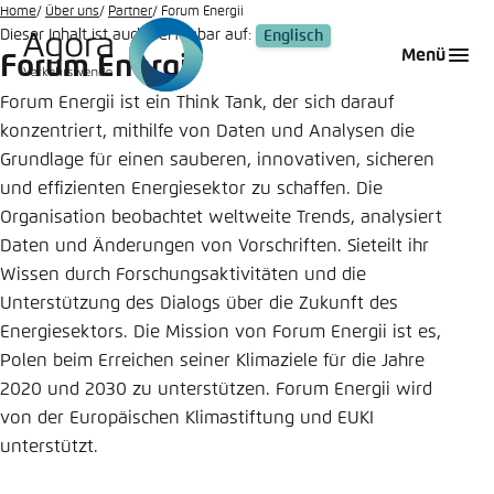
Zum
Home
Über uns
Partner
Forum Energii
Dieser Inhalt ist auch verfügbar auf:
Englisch
Hauptinhalt
Login
Sprache auswählen
Agora Think Tanks
Erscheinungsbild der Webseite
Menü
Forum Energii
gehen
Melden Sie sich an um ..., ... und ... zu verwalten.
Diese Webseite passt ihr Farbschema basierend
Forum Energii ist ein Think Tank, der sich darauf
auf Ihren Einstellungen an. Wählen Sie aus,
konzentriert, mithilfe von Daten und Analysen die
Deutsch
welches Farbschema Sie für diese Webseite
Grundlage für einen sauberen, innovativen, sicheren
Benutzername
*
verwenden möchten.
und effizienten Energiesektor zu schaffen. Die
Organisation beobachtet weltweite Trends, analysiert
Englisch
Close
Daten und Änderungen von Vorschriften. Sieteilt ihr
Hell
Wissen durch Forschungsaktivitäten und die
Passwort
*
Passwort vergessen?
Unterstützung des Dialogs über die Zukunft des
Energiesektors. Die Mission von Forum Energii ist es,
Dunkel
Polen beim Erreichen seiner Klimaziele für die Jahre
2020 und 2030 zu unterstützen. Forum Energii wird
von der Europäischen Klimastiftung und EUKI
Automatisch
Abbrechen
Noch kein Benutzerkonto?
unterstützt.
Anmelden