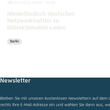
Abbrechen
12. Juni 2024, 16:00 - 18:00
Eins
Niederländisch-deutsches
Netzwerktreffen zu
bidirektionalem Laden
Berlin
Ort
Newsletter
Bleiben Sie mit unseren kostenlosen Newslettern auf dem 
rechts Ihre E-Mail-Adresse ein und wählen Sie dann aus, w