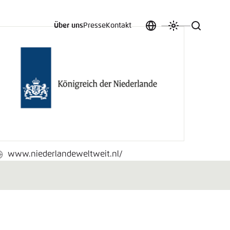
Über uns
Presse
Kontakt
Sprache
Farbschema
Suche
auswählen
anpassen
 an.
n
t vergessen?
www.niederlandeweltweit.nl/
ebseite
sch