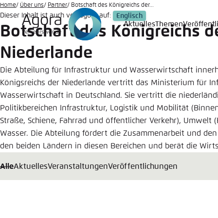
Zum
Home
Über uns
Partner
Botschaft des Königreichs der...
Dieser Inhalt ist auch verfügbar auf:
Englisch
Hauptinhalt
Aktuelles
Themen
Veröffent
Botschaft des Königreichs d
Login
Sprache
Agora T
Erschei
gehen
Niederlande
Melden Sie s
Diese Webse
Wählen Sie
Die Abteilung für Infrastruktur und Wasserwirtschaft inner
möchten.
Deutsch
Königsreichs der Niederlande vertritt das Ministerium für In
Benutzern
Wasserwirtschaft in Deutschland. Sie vertritt die niederlän
Close
Politikbereichen Infrastruktur, Logistik und Mobilität (Binnen
Straße, Schiene, Fahrrad und öffentlicher Verkehr), Umwelt (
Wasser. Die Abteilung fördert die Zusammenarbeit und de
Passwort
*
den beiden Ländern in diesen Bereichen und berät die Wirts
Alle
Aktuelles
Veranstaltungen
Veröffentlichungen
Hell