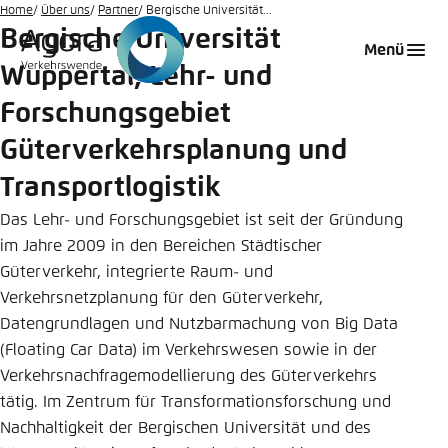
Zum
Home
Über uns
Partner
Bergische Universität...
Bergische Universität
Hauptinhalt
Login
Sprache auswählen
Agora Think Tanks
Erscheinungsbild der Webseite
Menü
gehen
Wuppertal, Lehr- und
Melden Sie sich an um ..., ... und ... zu verwalten.
Diese Webseite passt ihr Farbschema basierend
auf Ihren Einstellungen an. Wählen Sie aus,
Forschungsgebiet
Deutsch
welches Farbschema Sie für diese Webseite
Güterverkehrsplanung und
Benutzername
*
verwenden möchten.
Transportlogistik
Englisch
Close
Das Lehr- und Forschungsgebiet ist seit der Gründung
Hell
im Jahre 2009 in den Bereichen Städtischer
Passwort
*
Passwort vergessen?
Güterverkehr, integrierte Raum- und
Verkehrsnetzplanung für den Güterverkehr,
Dunkel
Datengrundlagen und Nutzbarmachung von Big Data
(Floating Car Data) im Verkehrswesen sowie in der
Verkehrsnachfragemodellierung des Güterverkehrs
Automatisch
Abbrechen
Noch kein Benutzerkonto?
tätig. Im Zentrum für Transformationsforschung und
Nachhaltigkeit der Bergischen Universität und des
Anmelden