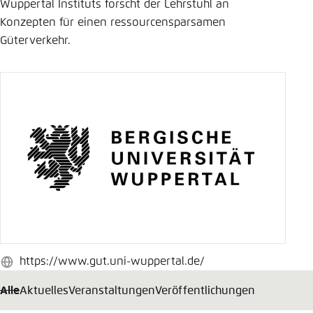
Wuppertal Instituts forscht der Lehrstuhl an
Einstellung für diese Webseite im Browser
Konzepten für einen ressourcensparsamen
speichern
Güterverkehr.
Übernehmen
https://www.gut.uni-wuppertal.de/
Webseite
Alle
Aktuelles
Veranstaltungen
Veröffentlichungen