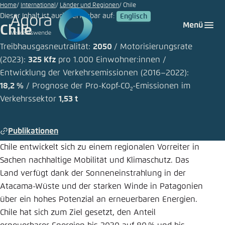
Zum
Home
International
Länder und Regionen
Chile
Dieser Inhalt ist auch verfügbar auf:
Englisch
Hauptinhalt
Login
Sprache auswählen
Agora Think Tanks
Erscheinungsbild der Webseite
Menü
Chile
gehen
Melden Sie sich an um ..., ... und ... zu verwalten.
Diese Webseite passt ihr Farbschema basierend
Treibhausgasneutralität:
2050
/ Motorisierungsrate
auf Ihren Einstellungen an. Wählen Sie aus,
(2023):
325 Kfz
pro 1.000 Einwohner:innen /
Deutsch
welches Farbschema Sie für diese Webseite
Entwicklung der Verkehrsemissionen (2016–2022):
Benutzername
*
verwenden möchten.
18,2 %
/ Prognose der Pro-Kopf-CO
-Emissionen im
2
Verkehrssektor
1,53 t
Englisch
Close
Hell
Passwort
*
Passwort vergessen?
Publikationen
Chile entwickelt sich zu einem regionalen Vorreiter in
Dunkel
Sachen nachhaltige Mobilität und Klimaschutz. Das
Land verfügt dank der Sonneneinstrahlung in der
Atacama-Wüste und der starken Winde in Patagonien
Automatisch
Abbrechen
Noch kein Benutzerkonto?
über ein hohes Potenzial an erneuerbaren Energien.
Chile hat sich zum Ziel gesetzt, den Anteil
Anmelden