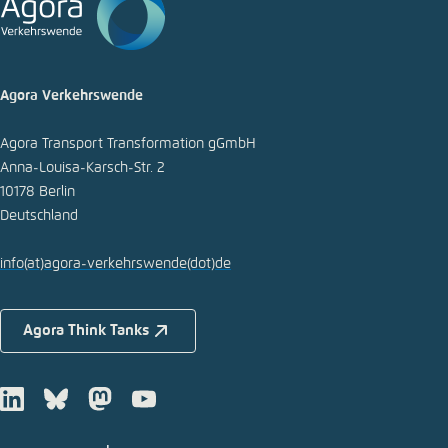
E-Mail
Agora Verkehrswende
Agora Transport Transformation gGmbH
Anna-Louisa-Karsch-Str. 2
10178 Berlin
Deutschland
info
(at)
agora-verkehrswende
(dot)
de
Agora Think Tanks
LinkedIn
Bluesky
Mastodon
Youtube