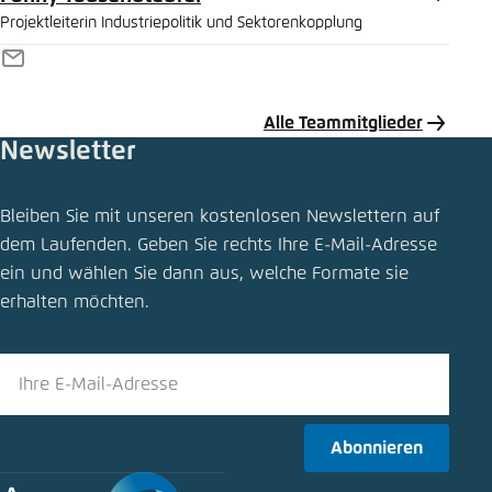
Projektleiterin Industriepolitik und Sektorenkopplung
E-
Mail
Alle Teammitglieder
Newsletter
Meldung teilen
Bleiben Sie mit unseren kostenlosen Newslettern auf
Projektstart: Bidirektionales Laden für den
dem Laufenden. Geben Sie rechts Ihre E-Mail-Adresse
Hochlauf der Elektromobilität
ein und wählen Sie dann aus, welche Formate sie
Schliessen
erhalten möchten.
LinkedIn
Bluesky
Abonnieren
In die Zwischenablage kopieren