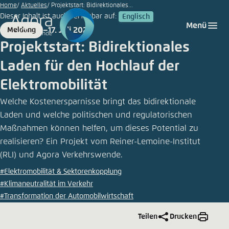
Zum
Home
Aktuelles
Projektstart: Bidirektionales...
Dieser Inhalt ist auch verfügbar auf:
Englisch
Hauptinhalt
Login
Sprache auswählen
Agora Think Tanks
Erscheinungsbild der Webseite
Menü
17. Juli 2025
Meldung
gehen
Format
Date
Melden Sie sich an um ..., ... und ... zu verwalten.
Diese Webseite passt ihr Farbschema basierend
Projektstart: Bidirektionales
auf Ihren Einstellungen an. Wählen Sie aus,
Deutsch
Laden für den Hochlauf der
welches Farbschema Sie für diese Webseite
Benutzername
*
verwenden möchten.
Elektromobilität
Englisch
Close
Welche Kostenersparnisse bringt das bidirektionale
Laden und welche politischen und regulatorischen
Hell
Maßnahmen können helfen, um dieses Potential zu
Passwort
*
Passwort vergessen?
realisieren? Ein Projekt vom Reiner-Lemoine-Institut
(RLI) und Agora Verkehrswende.
Dunkel
#Elektromobilität & Sektorenkopplung
#Klimaneutralität im Verkehr
#Transformation der Automobilwirtschaft
Automatisch
Abbrechen
Noch kein Benutzerkonto?
Teilen
Drucken
Anmelden