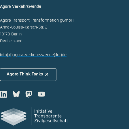
Agora Verkehrswende
Agora Transport Transformation gGmbH
Anna-Louisa-Karsch-Str. 2
10178 Berlin
Deutschland
info
(at)
agora-verkehrswende
(dot)
de
Agora Think Tanks
LinkedIn
Bluesky
Mastodon
Youtube