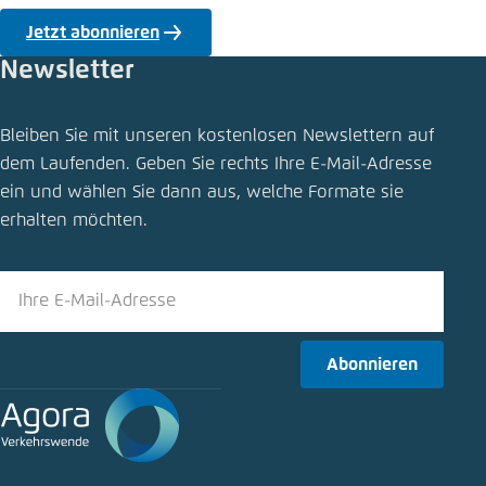
Einstellung für diese Webseite im Browser
Jetzt abonnieren
speichern
Newsletter
Übernehmen
Meldung teilen
Bleiben Sie mit unseren kostenlosen Newslettern auf
Neue Büroräume: Drei Klimainitiativen rücken
dem Laufenden. Geben Sie rechts Ihre E-Mail-Adresse
zusammen
ein und wählen Sie dann aus, welche Formate sie
Schliessen
erhalten möchten.
LinkedIn
Bluesky
Abonnieren
In die Zwischenablage kopieren
E-Mail