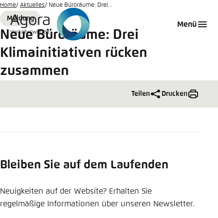
Zum
Home
Aktuelles
Neue Büroräume: Drei...
Hauptinhalt
Meldung
Login
Sprache auswählen
Agora Think Tanks
Erscheinungsbild der Webseite
Format
Menü
gehen
Neue Büroräume: Drei
Melden Sie sich an um ..., ... und ... zu verwalten.
Diese Webseite passt ihr Farbschema basierend
Klimainitiativen rücken
auf Ihren Einstellungen an. Wählen Sie aus,
Deutsch
welches Farbschema Sie für diese Webseite
zusammen
Benutzername
*
verwenden möchten.
Teilen
Drucken
Englisch
Close
Hell
Passwort
*
Passwort vergessen?
Dunkel
Bleiben Sie auf dem Laufenden
Automatisch
Abbrechen
Noch kein Benutzerkonto?
Neuigkeiten auf der Website? Erhalten Sie
regelmäßige Informationen über unseren Newsletter.
Anmelden