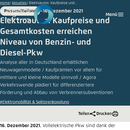
Zum
Home
Aktuelles
Elektroautos: Kaufpreise und...
Hauptinhalt
16. Dezember 2021
Pressemitteilung
Login
Sprache auswählen
Agora Think Tanks
Erscheinungsbild der Webseite
Format
Date
Menü
gehen
Elektroautos: Kaufpreise und
Melden Sie sich an um ..., ... und ... zu verwalten.
Diese Webseite passt ihr Farbschema basierend
Gesamtkosten erreichen
auf Ihren Einstellungen an. Wählen Sie aus,
Deutsch
welches Farbschema Sie für diese Webseite
Niveau von Benzin- und
Benutzername
*
verwenden möchten.
Diesel-Pkw
Englisch
Close
Analyse aller in Deutschland erhältlichen
Neuwagenmodelle / Kaufprämien vor allem für
Hell
Passwort
*
Passwort vergessen?
mittlere und kleine Modelle sinnvoll / Agora
Verkehrswende plädiert für differenziertere
Dunkel
Förderung und Abbau von Verbrennersubventionen
#Elektromobilität & Sektorenkopplung
Automatisch
Abbrechen
Noch kein Benutzerkonto?
Teilen
Drucken
16. Dezember 2021.
Vollelektrische Pkw sind dank der
Anmelden