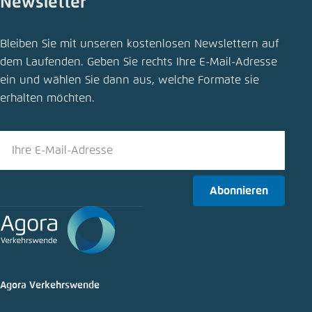
Newsletter
Pressemitteilung teilen
Bleiben Sie mit unseren kostenlosen Newslettern auf
Elektroautos: Kaufpreise und Gesamtkosten
dem Laufenden. Geben Sie rechts Ihre E-Mail-Adresse
erreichen Niveau von Benzin- und Diesel-Pkw
ein und wählen Sie dann aus, welche Formate sie
Schliessen
erhalten möchten.
LinkedIn
Bluesky
Abonnieren
In die Zwischenablage kopieren
E-Mail
Agora Verkehrswende